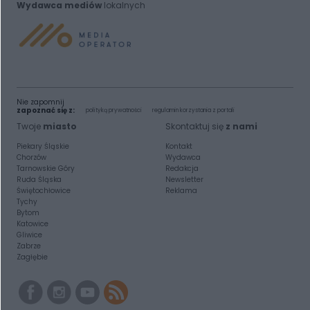
Wydawca mediów
lokalnych
Nie zapomnij
zapoznać się z:
polityką prywatności
regulamin korzystania z portali
Twoje
miasto
Skontaktuj się
z nami
Piekary Śląskie
Kontakt
Chorzów
Wydawca
Tarnowskie Góry
Redakcja
Ruda Śląska
Newsletter
Świętochłowice
Reklama
Tychy
Bytom
Katowice
Gliwice
Zabrze
Zagłębie