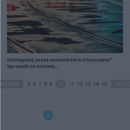
Ochlapany przez samochód w Chorzowie?
Sprawdź co możesz...
RZEDNIA
5
6
7
8
9
10
11
12
13
14
15
NAST