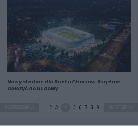
Nowy stadion dla Ruchu Chorzów. Rząd ma
dołożyć do budowy
POPRZEDNIA
1
2
3
4
5
6
7
8
9
NASTĘPNA