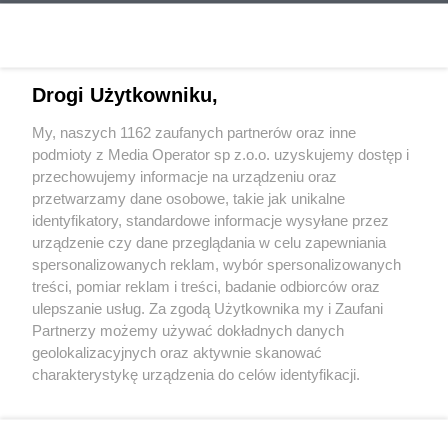
Drogi Użytkowniku,
My, naszych 1162 zaufanych partnerów oraz inne
Wydawca mediów
lokalnych
podmioty z Media Operator sp z.o.o. uzyskujemy dostęp i
przechowujemy informacje na urządzeniu oraz
przetwarzamy dane osobowe, takie jak unikalne
identyfikatory, standardowe informacje wysyłane przez
urządzenie czy dane przeglądania w celu zapewniania
spersonalizowanych reklam, wybór spersonalizowanych
Nie zapomnij
treści, pomiar reklam i treści, badanie odbiorców oraz
zapoznać się z:
polityką prywatności
regulamin korzystania z portali
ulepszanie usług. Za zgodą Użytkownika my i Zaufani
Twoje
miasto
Skontakuj się
z nami
Partnerzy możemy używać dokładnych danych
Piekary Śląskie
Kontakt
geolokalizacyjnych oraz aktywnie skanować
Chorzów
Wydawca
charakterystykę urządzenia do celów identyfikacji.
Tarnowskie Góry
Redakcja
Ruda Śląska
Newsletter
Ponieważ cenimy Twoją prywatność, prosimy o zgodę na
Świętochłowice
Reklama
korzystanie z tych technologii poprzez kliknięcie
Tychy
„Akceptuję”. Zgoda jest dobrowolna i zawsze możesz ją
Bytom