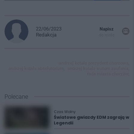
22/06/2023
Napisz
Redakcja
do mnie
andrzej kotala prezydent chorzowa,
andrzej kotala absolutorium,
andrzej kotala wotum zaufania,
rada miasta chorzów,
Polecane
Czas Wolny
Światowe gwiazdy EDM zagrają w
Legendii