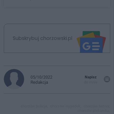
Subskrybuj chorzowski.pl
05/10/2022
Napisz
Redakcja
do mnie
chorzów policja,
chorzów wypadek,
chorzów batory,
chorzów piekarska,