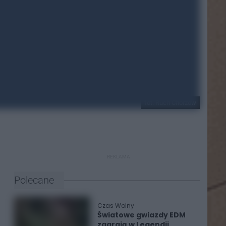
fot. Ruch Chorzów
REKLAMA
Polecane
Czas Wolny
Światowe gwiazdy EDM
zagrają w Legendii