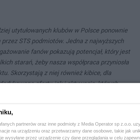
rdziej utytułowanych klubów w Polsce ponownie
 przez STS podmiotów. Jedna z najwyższych
gażowanie fanów pokazują potencjał, który jest
ich starań, żeby nasza współpraca przyniosła
u. Skorzystają z niej również kibice, dla
dedykowane oferty, jak i aktywacje, których
A zaczniemy już podczas pierwszego meczu
wi Paweł Rabantek, chief marketing officer w
niku,
fanych partnerów oraz inne podmioty z Media Operator sp z.o.o. uz
cje na urządzeniu oraz przetwarzamy dane osobowe, takie jak unika
je wysyłane przez urządzenie czy dane przeglądania w celu zapewn