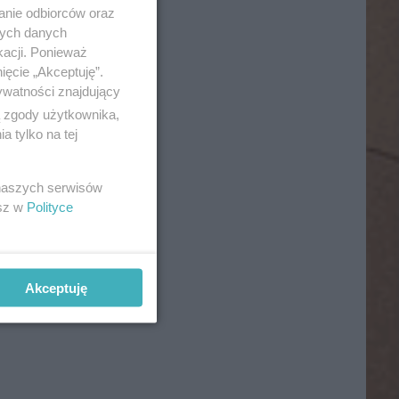
anie odbiorców oraz
nych danych
kacji. Ponieważ
ięcie „Akceptuję”.
ywatności znajdujący
ą zgody użytkownika,
 tylko na tej
 naszych serwisów
esz w
Polityce
Akceptuję