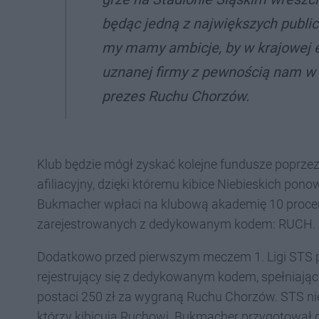
będąc jedną z największych publicz
my mamy ambicje, by w krajowej e
uznanej firmy z pewnością nam w
prezes Ruchu Chorzów.
Klub będzie mógł zyskać kolejne fundusze poprz
afiliacyjny, dzięki któremu kibice Niebieskich p
Bukmacher wpłaci na klubową akademię 10 procent
zarejestrowanych z dedykowanym kodem: RUCH.
Dodatkowo przed pierwszym meczem 1. Ligi STS pr
rejestrujący się z dedykowanym kodem, spełniają
postaci 250 zł za wygraną Ruchu Chorzów. STS ni
którzy kibicują Ruchowi. Bukmacher przygotował d