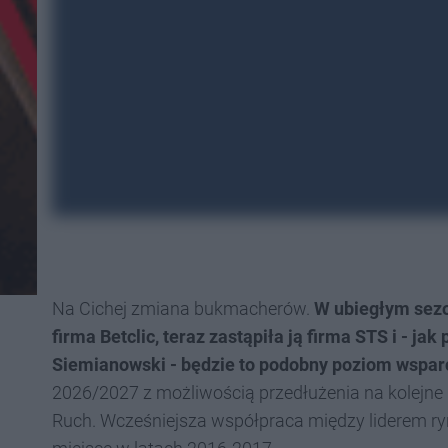
Na Cichej zmiana bukmacherów.
W ubiegłym sez
firma Betclic, teraz zastąpiła ją firma STS i - j
Siemianowski - będzie to podobny poziom wspar
2026/2027 z możliwością przedłużenia na kolejne la
Ruch. Wcześniejsza współpraca między liderem r