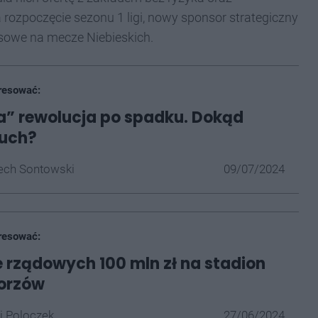
rozpoczęcie sezonu 1 ligi, nowy sponsor strategiczny
sowe na mecze Niebieskich.
resować:
a” rewolucja po spadku. Dokąd
Ruch?
ech Sontowski
09/07/2024
resować:
e rządowych 100 mln zł na stadion
orzów
j Poloczek
27/06/2024