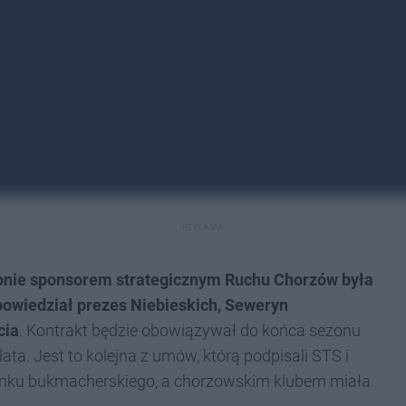
REKLAMA
onie sponsorem strategicznym Ruchu Chorzów była
ak powiedział prezes Niebieskich, Seweryn
cia
. Kontrakt będzie obowiązywał do końca sezonu
ta. Jest to kolejna z umów, którą podpisali STS i
ynku bukmacherskiego, a chorzowskim klubem miała