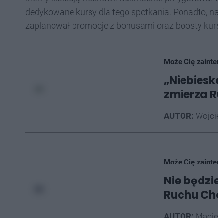
dedykowane kursy dla tego spotkania. Ponadto, na 
zaplanował promocje z bonusami oraz boosty kur
Może Cię zainte
„Niebiesk
zmierza 
AUTOR:
Wojci
Może Cię zainte
Nie będzi
Ruchu Ch
AUTOR:
Macie