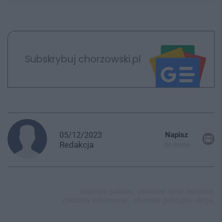
Subskrybuj chorzowski.pl
05/12/2023
Napisz
Redakcja
do mnie
chorzów policja,
chorzów straż miejska,
chorzów informacje,
chorzów policyjna akcja,