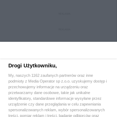
REKLAMA
REKLAMA
Drogi Użytkowniku,
My, naszych 1162 zaufanych partnerów oraz inne
Wydawca mediów
lokalnych
podmioty z Media Operator sp z.o.o. uzyskujemy dostęp i
przechowujemy informacje na urządzeniu oraz
przetwarzamy dane osobowe, takie jak unikalne
identyfikatory, standardowe informacje wysyłane przez
urządzenie czy dane przeglądania w celu zapewniania
spersonalizowanych reklam, wybór spersonalizowanych
Nie zapomnij
treści, pomiar reklam i treści, badanie odbiorców oraz