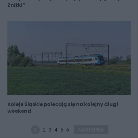
Zniżki”
Koleje Śląskie polecają się na kolejny długi
weekend
1
2
3
4
5
6
NASTĘPNA