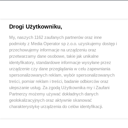
Drogi Użytkowniku,
My, naszych 1162 zaufanych partnerów oraz inne
Wydawca mediów
lokalnych
podmioty z Media Operator sp z.o.o. uzyskujemy dostęp i
przechowujemy informacje na urządzeniu oraz
przetwarzamy dane osobowe, takie jak unikalne
identyfikatory, standardowe informacje wysyłane przez
urządzenie czy dane przeglądania w celu zapewniania
spersonalizowanych reklam, wybór spersonalizowanych
Nie zapomnij
treści, pomiar reklam i treści, badanie odbiorców oraz
zapoznać się z:
polityką prywatności
regulamin korzystania z portali
ulepszanie usług. Za zgodą Użytkownika my i Zaufani
Twoje
miasto
Skontakuj się
z nami
Partnerzy możemy używać dokładnych danych
Piekary Śląskie
Kontakt
geolokalizacyjnych oraz aktywnie skanować
Chorzów
Wydawca
charakterystykę urządzenia do celów identyfikacji.
Tarnowskie Góry
Redakcja
Ruda Śląska
Newsletter
Ponieważ cenimy Twoją prywatność, prosimy o zgodę na
Świętochłowice
Reklama
korzystanie z tych technologii poprzez kliknięcie
Tychy
„Akceptuję”. Zgoda jest dobrowolna i zawsze możesz ją
Bytom