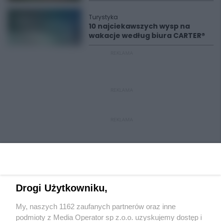
Turystyka
10 najciekawszych wysp na
wakacje według biura CARTER®
REKLAMA
REKLAMA
REKLAMA
Drogi Użytkowniku,
My, naszych 1162 zaufanych partnerów oraz inne
Wydawca mediów
lokalnych
podmioty z Media Operator sp z.o.o. uzyskujemy dostęp i