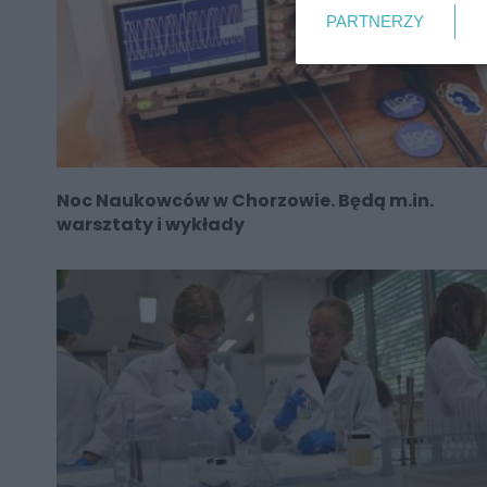
PARTNERZY
Noc Naukowców w Chorzowie. Będą m.in.
warsztaty i wykłady