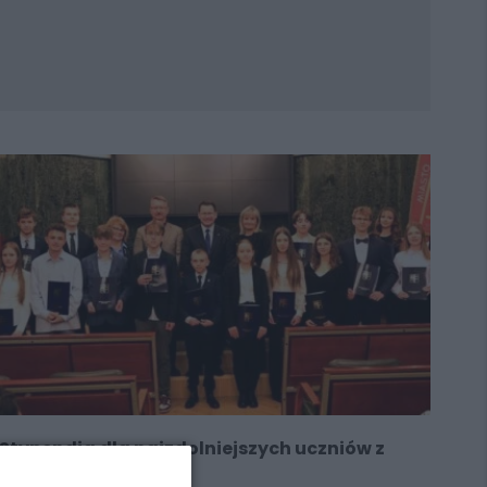
Stypendia dla najzdolniejszych uczniów z
Chorzowa