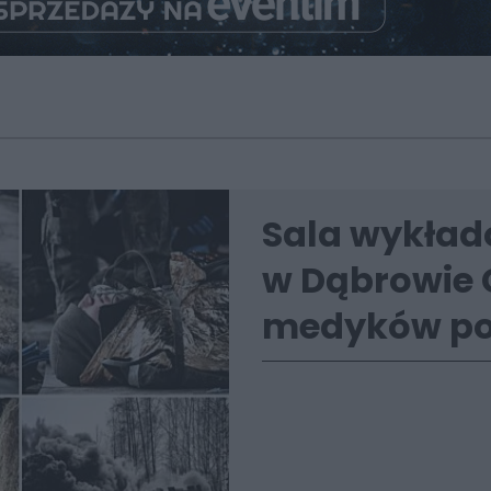
Sala wykłado
w Dąbrowie G
medyków pol