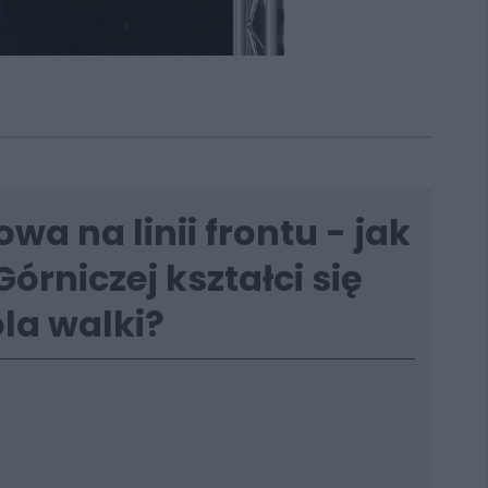
wa na linii frontu - jak
órniczej kształci się
a walki?