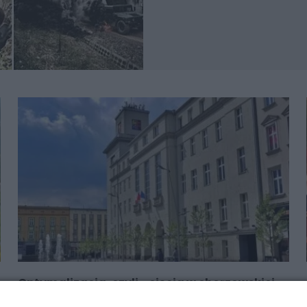
Optymalizacja, czyli… cięcia w chorzowskiej
oświacie?