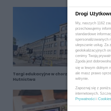
Drogi Użytkow
My, naszych 1162 zau
przechowujemy informa
standardowe informac
spersonalizowanych re
ulepszanie usług. Za
geolokalizacyjnych or
cenimy Twoją prywatno
Zgoda jest dobrowoln
się w lewym dolnym r
ale masz prawo sprzec
Targi edukacyjne w chorzowskim Muzeum
witrynie.
Hutnictwa
Zapoznaj się z poniż
internetowych. Szcze
Prywatności
i
Cookie