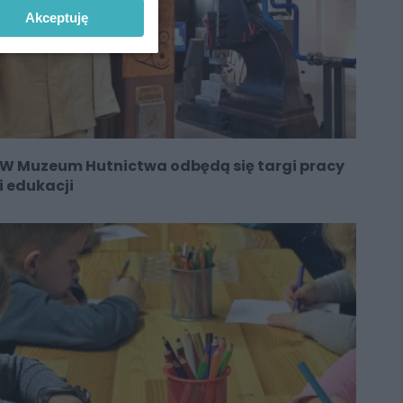
Akceptuję
W Muzeum Hutnictwa odbędą się targi pracy
i edukacji