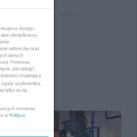
REKLAMA
yskujemy dostęp i
lne identyfikatory,
iania
anie odbiorców oraz
nych danych
kacji. Ponieważ
ięcie „Akceptuję”.
ywatności znajdujący
ą zgody użytkownika,
 tylko na tej
 naszych serwisów
esz w
Polityce