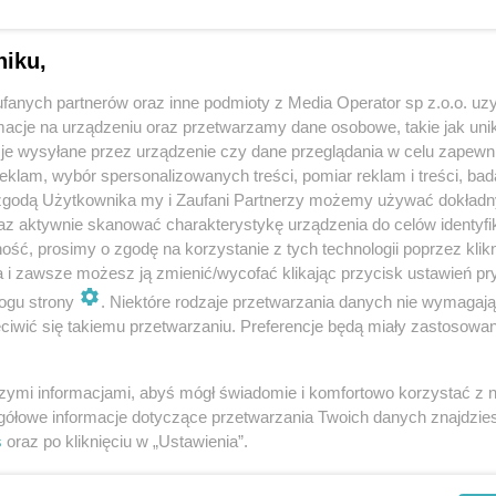
niku,
fanych partnerów oraz inne podmioty z Media Operator sp z.o.o. uz
cje na urządzeniu oraz przetwarzamy dane osobowe, takie jak unika
je wysyłane przez urządzenie czy dane przeglądania w celu zapewn
klam, wybór spersonalizowanych treści, pomiar reklam i treści, bad
 zgodą Użytkownika my i Zaufani Partnerzy możemy używać dokład
az aktywnie skanować charakterystykę urządzenia do celów identyfi
ść, prosimy o zgodę na korzystanie z tych technologii poprzez klikn
a i zawsze możesz ją zmienić/wycofać klikając przycisk ustawień pr
ogu strony
. Niektóre rodzaje przetwarzania danych nie wymagaj
iwić się takiemu przetwarzaniu. Preferencje będą miały zastosowania
„Kosmiczne zoo” – nowy seans w Planetarium
Śląskim
szymi informacjami, abyś mógł świadomie i komfortowo korzystać z
gółowe informacje dotyczące przetwarzania Twoich danych znajdzi
s
oraz po kliknięciu w „Ustawienia”.