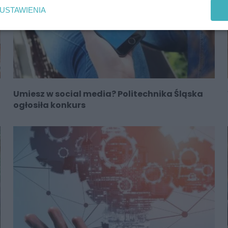
USTAWIENIA
Umiesz w social media? Politechnika Śląska
ogłosiła konkurs