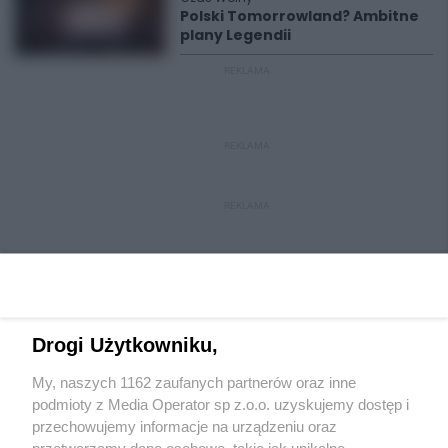
Polski Tomorrowland? Ambitne
plany Legendii
REKLAMA
REKLAMA
REKLAMA
Drogi Użytkowniku,
My, naszych 1162 zaufanych partnerów oraz inne
Wydawca mediów
lokalnych
podmioty z Media Operator sp z.o.o. uzyskujemy dostęp i
przechowujemy informacje na urządzeniu oraz
przetwarzamy dane osobowe, takie jak unikalne