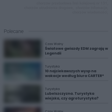
chorzów przebudowa linii kolejowej nr 131,
chorzów utrudnienia drogowe,
chorzów infomacje,
chorzów wiadomości,
Polecane
Czas Wolny
Światowe gwiazdy EDM zagrają w
Legendii
Turystyka
10 najciekawszych wysp na
wakacje według biura CARTER®
Turystyka
Lubelszczyzna. Turystyka
wiejska, czy agroturystyka?
Czas Wolny