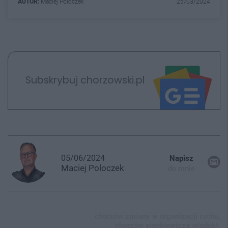
AUTOR:
Maciej Poloczek
25/03/2024
Subskrybuj chorzowski.pl
05/06/2024
Napisz
Maciej
Poloczek
do mnie
chorzów zmiany w organizacji ruchu,
chorzów sienkiewicza wiadukt,