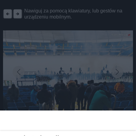
REKLAMA
Nawiguj za pomocą klawiatury, lub gestów na
urządzeniu mobilnym.
fot: