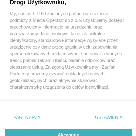
Drogi Użytkowniku,
Zadyma na Stadionie Śląskim. Policjanci ćwiczyli
przed wiosenną rundą Ekstraklasy
My, naszych 1160 zaufanych partnerów oraz inne
Wydawca mediów
lokalnych
podmioty z Media Operator sp z.o.o. uzyskujemy dostęp i
1 / 15
przechowujemy informacje na urządzeniu oraz
Zadyma na Stadionie
przetwarzamy dane osobowe, takie jak unikalne
identyfikatory, standardowe informacje wysyłane przez
Śląskim. Policyjne ćwiczenia
urządzenie czy dane przeglądania w celu zapewniania
spersonalizowanych reklam, wybór spersonalizowanych
Nie zapomnij
treści, pomiar reklam i treści, badanie odbiorców oraz
zapoznać się z:
polityką prywatności
regulamin korzystania z portali
Na początku lutego Ekstraklasa wraca na Stadion
ulepszanie usług. Za zgodą Użytkownika my i Zaufani
Twoje
miasto
Skontakuj się
z nami
Partnerzy możemy używać dokładnych danych
Śląski. Ruch Chorzów zmierzy się z Legią Warszawa. Na
Piekary Śląskie
Kontakt
geolokalizacyjnych oraz aktywnie skanować
Chorzów
Wydawca
ten mecz oraz pozostałe spotkania rundy wiosennej
charakterystykę urządzenia do celów identyfikacji.
Tarnowskie Góry
Redakcja
Ruda Śląska
Newsletter
Ponieważ cenimy Twoją prywatność, prosimy o zgodę na
szykują się także policjanci. We wtorek, 16 stycznia
Świętochłowice
Reklama
korzystanie z tych technologii poprzez kliknięcie
Tychy
2024 r., ćwiczyli w Kotle Czarownic.
„Akceptuję”. Zgoda jest dobrowolna i zawsze możesz ją
Bytom
Katowice
zmienić/wycofać klikając przycisk ustawień prywatności
PARTNERZY
USTAWIENIA
Gliwice
znajdujący się w lewym dolnym rogu strony
. Niektóre
Zabrze
REKLAMA
Zagłębie
rodzaje przetwarzania danych nie wymagają zgody
użytkownika, ale masz prawo sprzeciwić się takiemu
Akceptuję