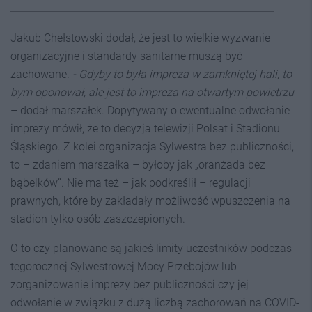
Jakub Chełstowski dodał, że jest to wielkie wyzwanie
organizacyjne i standardy sanitarne muszą być
zachowane.
- Gdyby to była impreza w zamkniętej hali, to
bym oponował, ale jest to impreza na otwartym powietrzu
– dodał marszałek. Dopytywany o ewentualne odwołanie
imprezy mówił, że to decyzja telewizji Polsat i Stadionu
Śląskiego. Z kolei organizacja Sylwestra bez publiczności,
to – zdaniem marszałka – byłoby jak „oranżada bez
bąbelków”. Nie ma też – jak podkreślił – regulacji
prawnych, które by zakładały możliwość wpuszczenia na
stadion tylko osób zaszczepionych.
O to czy planowane są jakieś limity uczestników podczas
tegorocznej Sylwestrowej Mocy Przebojów lub
zorganizowanie imprezy bez publiczności czy jej
odwołanie w związku z dużą liczbą zachorowań na COVID-