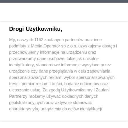
Drogi Użytkowniku,
My, naszych 1162 zaufanych partnerów oraz inne
Wydawca mediów
lokalnych
podmioty z Media Operator sp z.o.o. uzyskujemy dostęp i
przechowujemy informacje na urządzeniu oraz
przetwarzamy dane osobowe, takie jak unikalne
identyfikatory, standardowe informacje wysyłane przez
urządzenie czy dane przeglądania w celu zapewniania
spersonalizowanych reklam, wybór spersonalizowanych
Nie zapomnij
treści, pomiar reklam i treści, badanie odbiorców oraz
zapoznać się z:
polityką prywatności
regulamin korzystania z portali
ulepszanie usług. Za zgodą Użytkownika my i Zaufani
Twoje
miasto
Skontakuj się
z nami
Partnerzy możemy używać dokładnych danych
Piekary Śląskie
Kontakt
geolokalizacyjnych oraz aktywnie skanować
Chorzów
Wydawca
charakterystykę urządzenia do celów identyfikacji.
Tarnowskie Góry
Redakcja
Ruda Śląska
Newsletter
Ponieważ cenimy Twoją prywatność, prosimy o zgodę na
Świętochłowice
Reklama
korzystanie z tych technologii poprzez kliknięcie
Tychy
„Akceptuję”. Zgoda jest dobrowolna i zawsze możesz ją
Bytom