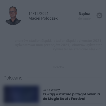
14/12/2021
Napisz
Maciej
Poloczek
do mnie
chorzów stadion śląski,
stadion śląski sylwester 2021,
sylwestrowa moc przebojów 2021,
chorzów sylwester,
sylwester na stadionie śląskim,
REKLAMA
Polecane
Czas Wolny
Trwają ostatnie przygotowania
do Magic Beats Festival