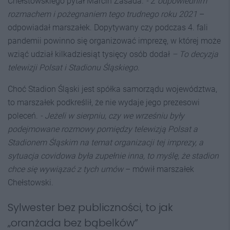
Chełstowskiego pytał Marcin Zasada.
- Z odpowiednim
rozmachem i pożegnaniem tego trudnego roku 2021
–
odpowiadał marszałek. Dopytywany czy podczas 4. fali
pandemii powinno się organizować imprezę, w której może
wziąć udział kilkadziesiąt tysięcy osób dodał
– To decyzja
telewizji Polsat i Stadionu Śląskiego
.
Choć Stadion Śląski jest spółka samorządu województwa,
to marszałek podkreślił, że nie wydaje jego prezesowi
poleceń.
- Jeżeli w sierpniu, czy we wrześniu były
podejmowane rozmowy pomiędzy telewizją Polsat a
Stadionem Śląskim na temat organizacji tej imprezy, a
sytuacja covidowa była zupełnie inna, to myślę, że stadion
chce się wywiązać z tych umów
– mówił marszałek
Chełstowski.
Sylwester bez publiczności, to jak
„oranżada bez bąbelków”