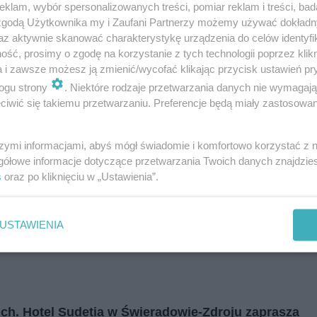
klam, wybór spersonalizowanych treści, pomiar reklam i treści, bad
i
regulamin korzystania z portali
Tarnowskie Góry
 zgodą Użytkownika my i Zaufani Partnerzy możemy używać dokład
Ruda Śląska
Świętochłowice
az aktywnie skanować charakterystykę urządzenia do celów identyfi
Tychy
ść, prosimy o zgodę na korzystanie z tych technologii poprzez klikn
Bytom
Katowice
a i zawsze możesz ją zmienić/wycofać klikając przycisk ustawień pr
Gliwice
ogu strony
. Niektóre rodzaje przetwarzania danych nie wymagaj
Zabrze
Zagłębie
iwić się takiemu przetwarzaniu. Preferencje będą miały zastosowania
szymi informacjami, abyś mógł świadomie i komfortowo korzystać z
gółowe informacje dotyczące przetwarzania Twoich danych znajdzi
s
oraz po kliknięciu w „Ustawienia”.
USTAWIENIA
kich. Hotel Sudetia w Świeradowie-Zdroju zaprasza