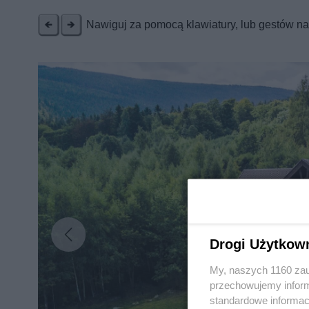
Nawiguj za pomocą klawiatury, lub gestów n
Drogi Użytkow
My, naszych 1160 zau
przechowujemy informa
standardowe informac
Nie zapomnij