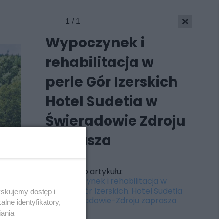
1 / 1
Wypoczynek i
rehabilitacja w
perle Gór Izerskich
Hotel Sudetia w
Świeradowie Zdroju
zaprasza
Wróć do artykułu:
Wypoczynek i rehabilitacja w
perle Gór Izerskich. Hotel Sudetia
yskujemy dostęp i
Skontakuj się
z nami
w Świeradowie-Zdroju zaprasza
lne identyfikatory,
Kontakt
iania
Wydawca