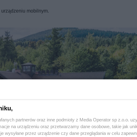
REKLAMA
a urządzeniu mobilnym.
niku,
fanych partnerów oraz inne podmioty z Media Operator sp z.o.o. uz
Twoje
miasto
cje na urządzeniu oraz przetwarzamy dane osobowe, takie jak unika
Piekary Śląskie
je wysyłane przez urządzenie czy dane przeglądania w celu zapewn
Chorzów