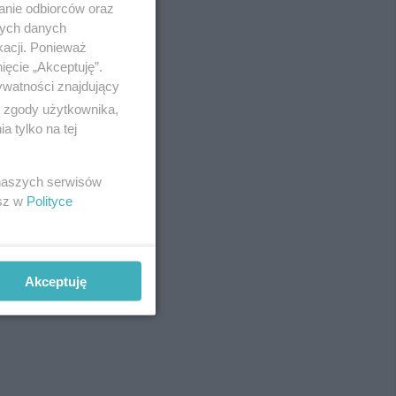
anie odbiorców oraz
Redakcja
nych danych
Newsletter
Reklama
kacji. Ponieważ
ięcie „Akceptuję”.
ywatności znajdujący
ą zgody użytkownika,
 tylko na tej
 naszych serwisów
esz w
Polityce
fot:
Akceptuję