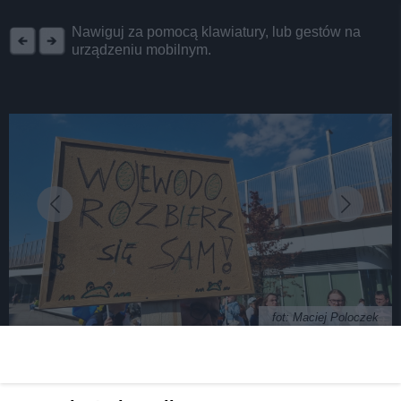
REKLAMA
Nawiguj za pomocą klawiatury, lub gestów na
urządzeniu mobilnym.
fot: Maciej Poloczek
Wojewodo rozbierz się sam! Demonstracja w