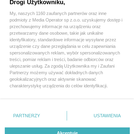
obronie Żabich Dołów
Drogi Użytkowniku,
My, naszych 1160 zaufanych partnerów oraz inne
2 / 18
Wydawca mediów
lokalnych
podmioty z Media Operator sp z.o.o. uzyskujemy dostęp i
Demonstracja w obronie
przechowujemy informacje na urządzeniu oraz
przetwarzamy dane osobowe, takie jak unikalne
Żabich Dołów
identyfikatory, standardowe informacje wysyłane przez
urządzenie czy dane przeglądania w celu zapewniania
spersonalizowanych reklam, wybór spersonalizowanych
Plany rozbiórki nasypów kolejowych na terenie
Nie zapomnij
treści, pomiar reklam i treści, badanie odbiorców oraz
zapoznać się z:
polityką prywatności
regulamin korzystania z portali
ulepszanie usług. Za zgodą Użytkownika my i Zaufani
Zespołu przyrodniczo-krajobrazowego Żabie Doły w
Twoje
miasto
Skontakuj się
z nami
Partnerzy możemy używać dokładnych danych
Chorzowie wywołały ogromny społeczny sprzeciw. W
Piekary Śląskie
Kontakt
geolokalizacyjnych oraz aktywnie skanować
Chorzów
Wydawca
czwartek, 11 maja 2023 r., na chorzowskim rynku
charakterystykę urządzenia do celów identyfikacji.
Tarnowskie Góry
Redakcja
Ruda Śląska
Newsletter
Ponieważ cenimy Twoją prywatność, prosimy o zgodę na
odbyła się demonstracja w obronie tego terenu.
Świętochłowice
Reklama
korzystanie z tych technologii poprzez kliknięcie
Tychy
Wzięło w niej udział wiele organizacji społecznych,
„Akceptuję”. Zgoda jest dobrowolna i zawsze możesz ją
Bytom
Katowice
zmienić/wycofać klikając przycisk ustawień prywatności
władze miasta oraz jego mieszkańcy.
PARTNERZY
USTAWIENIA
Gliwice
znajdujący się w lewym dolnym rogu strony
. Niektóre
Zabrze
Zagłębie
rodzaje przetwarzania danych nie wymagają zgody
użytkownika, ale masz prawo sprzeciwić się takiemu
Akceptuję