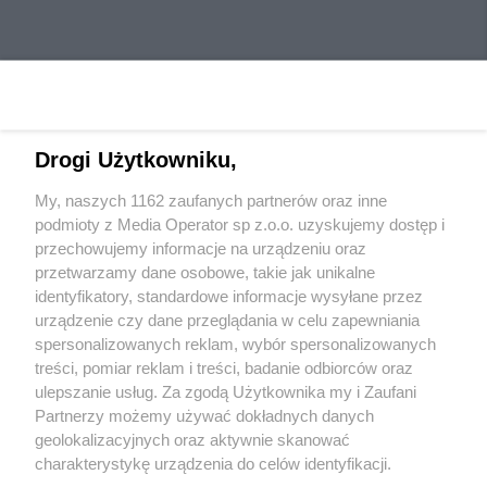
Drogi Użytkowniku,
My, naszych 1162 zaufanych partnerów oraz inne
Wydawca mediów
lokalnych
podmioty z Media Operator sp z.o.o. uzyskujemy dostęp i
przechowujemy informacje na urządzeniu oraz
przetwarzamy dane osobowe, takie jak unikalne
identyfikatory, standardowe informacje wysyłane przez
urządzenie czy dane przeglądania w celu zapewniania
spersonalizowanych reklam, wybór spersonalizowanych
Nie zapomnij
treści, pomiar reklam i treści, badanie odbiorców oraz
zapoznać się z:
polityką prywatności
regulamin korzystania z portali
ulepszanie usług. Za zgodą Użytkownika my i Zaufani
Twoje
miasto
Skontaktuj się
z nami
Partnerzy możemy używać dokładnych danych
Piekary Śląskie
Kontakt
geolokalizacyjnych oraz aktywnie skanować
Chorzów
Wydawca
charakterystykę urządzenia do celów identyfikacji.
Tarnowskie Góry
Redakcja
Ruda Śląska
Newsletter
Ponieważ cenimy Twoją prywatność, prosimy o zgodę na