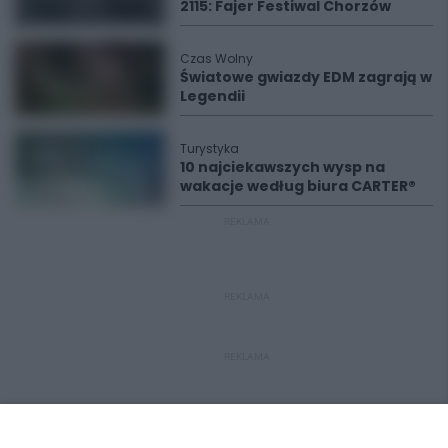
2115: Fajer Festiwal Chorzów
Czas Wolny
Światowe gwiazdy EDM zagrają w
Legendii
Turystyka
10 najciekawszych wysp na
wakacje według biura CARTER®
REKLAMA
REKLAMA
REKLAMA