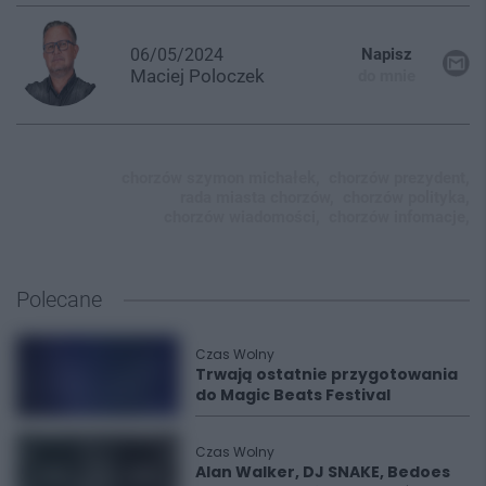
06/05/2024
Napisz
Maciej
Poloczek
do mnie
chorzów szymon michałek,
chorzów prezydent,
rada miasta chorzów,
chorzów polityka,
chorzów wiadomości,
chorzów infomacje,
Polecane
Czas Wolny
Trwają ostatnie przygotowania
do Magic Beats Festival
Czas Wolny
Alan Walker, DJ SNAKE, Bedoes