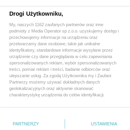
Drogi Użytkowniku,
My, naszych 1162 zaufanych partnerów oraz inne
Wydawca mediów
lokalnych
podmioty z Media Operator sp z.o.o. uzyskujemy dostęp i
przechowujemy informacje na urządzeniu oraz
przetwarzamy dane osobowe, takie jak unikalne
identyfikatory, standardowe informacje wysyłane przez
urządzenie czy dane przeglądania w celu zapewniania
spersonalizowanych reklam, wybór spersonalizowanych
Nie zapomnij
treści, pomiar reklam i treści, badanie odbiorców oraz
zapoznać się z:
polityką prywatności
regulamin korzystania z portali
ulepszanie usług. Za zgodą Użytkownika my i Zaufani
Twoje
miasto
Skontakuj się
z nami
Partnerzy możemy używać dokładnych danych
Piekary Śląskie
Kontakt
geolokalizacyjnych oraz aktywnie skanować
Chorzów
Wydawca
charakterystykę urządzenia do celów identyfikacji.
Tarnowskie Góry
Redakcja
Ruda Śląska
Newsletter
Ponieważ cenimy Twoją prywatność, prosimy o zgodę na
Świętochłowice
Reklama
korzystanie z tych technologii poprzez kliknięcie
Tychy
„Akceptuję”. Zgoda jest dobrowolna i zawsze możesz ją
Bytom
Katowice
zmienić/wycofać klikając przycisk ustawień prywatności
PARTNERZY
USTAWIENIA
Gliwice
znajdujący się w lewym dolnym rogu strony
. Niektóre
Zabrze