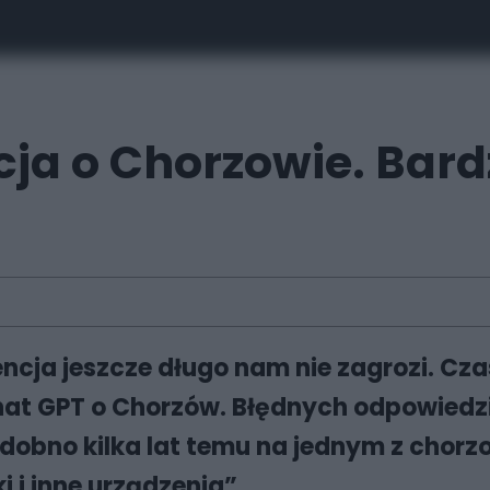
cja o Chorzowie. Bar
encja jeszcze długo nam nie zagrozi. Cza
hat GPT o Chorzów. Błędnych odpowiedzi
dobno kilka lat temu na jednym z chor
i i inne urządzenia”.