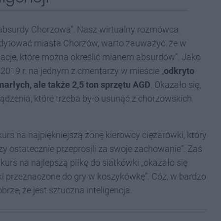
„absurdy Chorzowa”. Nasz wirtualny rozmówca
kredytować miasta Chorzów, warto zauważyć, że w
uacje, które można określić mianem absurdów”. Jako
 2019 r. na jednym z cmentarzy w mieście „
odkryto
marłych, ale także 2,5 ton sprzętu AGD
. Okazało się,
ządzenia, które trzeba było usunąć z chorzowskich
rs na najpiękniejszą żonę kierowcy ciężarówki, który
rzy ostatecznie przeprosili za swoje zachowanie”. Zaś
urs na najlepszą piłkę do siatkówki „okazało się
iłki przeznaczone do gry w koszykówkę”. Cóż, w bardzo
rze, że jest sztuczna inteligencja.