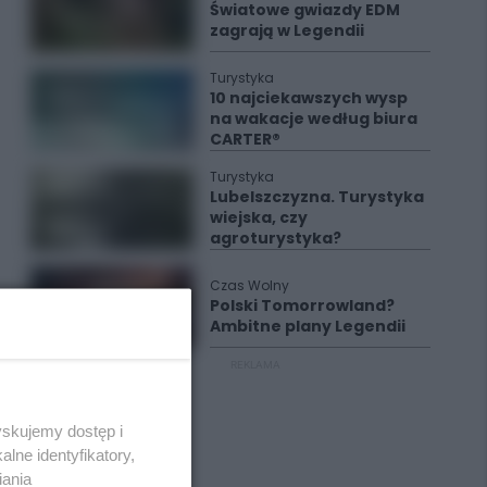
Światowe gwiazdy EDM
zagrają w Legendii
Turystyka
10 najciekawszych wysp
na wakacje według biura
CARTER®
Turystyka
Lubelszczyzna. Turystyka
wiejska, czy
agroturystyka?
Czas Wolny
Polski Tomorrowland?
Ambitne plany Legendii
REKLAMA
yskujemy dostęp i
lne identyfikatory,
iania