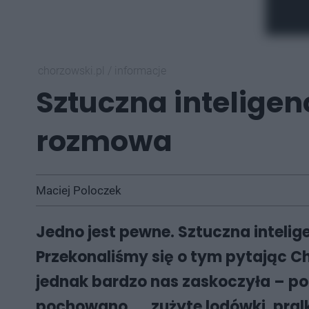
chorzowski.pl
/
informacje
Sztuczna inteligen
rozmowa
Maciej Poloczek
Jedno jest pewne. Sztuczna intelig
Przekonaliśmy się o tym pytając C
jednak bardzo nas zaskoczyła – po
pochowano... „zużyte lodówki, pralk