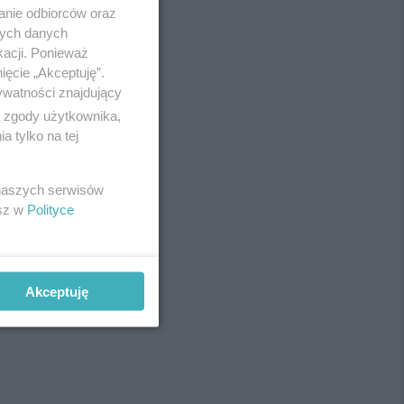
anie odbiorców oraz
nych danych
kacji. Ponieważ
ięcie „Akceptuję”.
ywatności znajdujący
ą zgody użytkownika,
 tylko na tej
 naszych serwisów
esz w
Polityce
Akceptuję