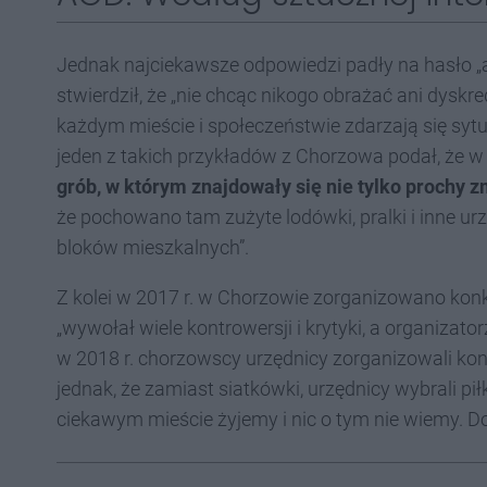
Jednak najciekawsze odpowiedzi padły na hasło 
stwierdził, że „nie chcąc nikogo obrażać ani dys
każdym mieście i społeczeństwie zdarzają się syt
jeden z takich przykładów z Chorzowa podał, że w
grób, w którym znajdowały się nie tylko prochy z
że pochowano tam zużyte lodówki, pralki i inne ur
bloków mieszkalnych”.
Z kolei w 2017 r. w Chorzowie zorganizowano konku
„wywołał wiele kontrowersji i krytyki, a organizato
w 2018 r. chorzowscy urzędnicy zorganizowali konk
jednak, że zamiast siatkówki, urzędnicy wybrali p
ciekawym mieście żyjemy i nic o tym nie wiemy. Dob