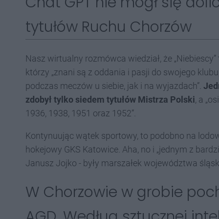
Chat GPT nie mógł się doli
tytułów Ruchu Chorzów
Nasz wirtualny rozmówca wiedział, że „Niebiescy
którzy „znani są z oddania i pasji do swojego klu
podczas meczów u siebie, jak i na wyjazdach”.
Jed
zdobył tylko siedem tytułów Mistrza Polski
, a „o
1936, 1938, 1951 oraz 1952”.
Kontynuując wątek sportowy, to podobno na lodo
hokejowy GKS Katowice. Aha, no i „jednym z bard
Janusz Jojko - były marszałek województwa śląski
W Chorzowie w grobie pocho
AGD. Według sztucznej intel