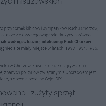
czyć mistrzowskich
” to przydomek kibiców i sympatyków Ruchu Chorzów,
bu, a także z aktywnego wsparcia drużyny zarówno
nak według sztucznej inteligencji Ruch Chorzów
siągnięcia te miały miejsce w latach: 1933, 1934, 1935,
wisku w Chorzowie swoje mecze rozgrywa klub
ziej znanych polityków związanym z Chorzowem jest
ego, a obecnie poseł na Sejm RP”.
wano... zużyty sprzęt
igencji