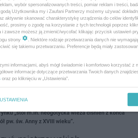
klam, wybór spersonalizowanych treści, pomiar reklam i treści, bad
 zgodą Użytkownika my i Zaufani Partnerzy możemy używać dokład
az aktywnie skanować charakterystykę urządzenia do celów identyfi
ść, prosimy o zgodę na korzystanie z tych technologii poprzez klikn
e są w mieście atrakcje wymienia oczywiście Teatr
a i zawsze możesz ją zmienić/wycofać klikając przycisk ustawień pr
ki Ogród Zoologiczny czy Park Śląski.
Jednak w
ogu strony
. Niektóre rodzaje przetwarzania danych nie wymagaj
ytków przemysłowych, jak np. kopalnia węgla
iwić się takiemu przetwarzaniu. Preferencje będą miały zastosowania
a Muzeum Śląskie i kopalnię Luiza, które rzekomo
szymi informacjami, abyś mógł świadomie i komfortowo korzystać z
gółowe informacje dotyczące przetwarzania Twoich danych znajdzi
 mamy w mieście „zabytkowy zamek z XIX wieku, który
s
oraz po kliknięciu w „Ustawienia”.
mku mieści się Muzeum Miejskie, gdzie można zobaczyć
też Kopalnia Srebra, multikino Cinema City, kino
USTAWIENIA
s basenów i atrakcji wodnych, idealny na rodzinne
ynku „stoi m.in. neogotycka wieża ciśnień z końca
ł pw. św. Anny z XVIII wieku”.