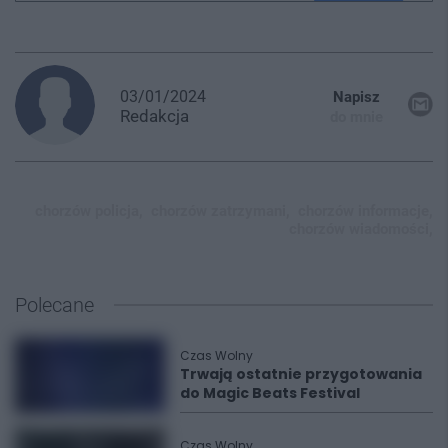
03/01/2024
Napisz
Redakcja
do mnie
chorzów policja,
chorzów zatrzymani,
chorzów informacje,
chorzów wiadomości,
Polecane
Czas Wolny
Trwają ostatnie przygotowania
do Magic Beats Festival
Czas Wolny