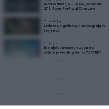
Alan Walker, DJ SNAKE, Bedoes
2115: Fajer Festiwal Chorzów
Czas Wolny
Światowe gwiazdy EDM zagrają w
Legendii
Turystyka
10 najciekawszych wysp na
wakacje według biura CARTER®
REKLAMA
REKLAMA
REKLAMA