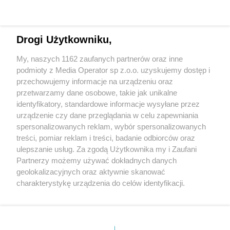
Drogi Użytkowniku,
My, naszych 1162 zaufanych partnerów oraz inne
Wydawca mediów
lokalnych
podmioty z Media Operator sp z.o.o. uzyskujemy dostęp i
przechowujemy informacje na urządzeniu oraz
przetwarzamy dane osobowe, takie jak unikalne
identyfikatory, standardowe informacje wysyłane przez
urządzenie czy dane przeglądania w celu zapewniania
spersonalizowanych reklam, wybór spersonalizowanych
Nie zapomnij
treści, pomiar reklam i treści, badanie odbiorców oraz
zapoznać się z:
polityką prywatności
regulamin korzystania z portali
ulepszanie usług. Za zgodą Użytkownika my i Zaufani
Twoje
miasto
Skontakuj się
z nami
Partnerzy możemy używać dokładnych danych
Piekary Śląskie
Kontakt
geolokalizacyjnych oraz aktywnie skanować
Chorzów
Wydawca
charakterystykę urządzenia do celów identyfikacji.
Tarnowskie Góry
Redakcja
Ruda Śląska
Newsletter
Ponieważ cenimy Twoją prywatność, prosimy o zgodę na
Świętochłowice
Reklama
korzystanie z tych technologii poprzez kliknięcie
Tychy
„Akceptuję”. Zgoda jest dobrowolna i zawsze możesz ją
Bytom
Katowice
zmienić/wycofać klikając przycisk ustawień prywatności