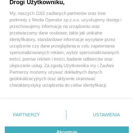
Drogi Użytkowniku,
Przy Rynku powstał nowy mural. "MAKi" to część
ogólnopolskiej kampanii społecznej
My, naszych 1162 zaufanych partnerów oraz inne
Wydawca mediów
lokalnych
podmioty z Media Operator sp z.o.o. uzyskujemy dostęp i
2 / 2
przechowujemy informacje na urządzeniu oraz
Nowy mural
przetwarzamy dane osobowe, takie jak unikalne
identyfikatory, standardowe informacje wysyłane przez
urządzenie czy dane przeglądania w celu zapewniania
spersonalizowanych reklam, wybór spersonalizowanych
Na budynku przy estakadzie w Chorzowie powstał
Nie zapomnij
treści, pomiar reklam i treści, badanie odbiorców oraz
zapoznać się z:
nowy mural. Grafika jest częścią kampanii społeczno-
polityką prywatności
regulamin korzystania z portali
ulepszanie usług. Za zgodą Użytkownika my i Zaufani
Twoje
miasto
Skontakuj się
z nami
edukacyjnej realizowanej przez Fundację Empiria i
Partnerzy możemy używać dokładnych danych
Piekary Śląskie
Kontakt
geolokalizacyjnych oraz aktywnie skanować
Wiedza. Kampania "MAKi" (męski a kobiecy punkt
Chorzów
Wydawca
charakterystykę urządzenia do celów identyfikacji.
Tarnowskie Góry
Redakcja
widzenia) ma uświadomić społeczeństwu, że
Ruda Śląska
Newsletter
Ponieważ cenimy Twoją prywatność, prosimy o zgodę na
Świętochłowice
Reklama
korzystanie z tych technologii poprzez kliknięcie
konkurencja między płciami nie jest korzystna, a dzięki
Tychy
„Akceptuję”. Zgoda jest dobrowolna i zawsze możesz ją
Bytom
współpracy można uzyskać o wiele więcej.
Katowice
zmienić/wycofać klikając przycisk ustawień prywatności
PARTNERZY
USTAWIENIA
Gliwice
znajdujący się w lewym dolnym rogu strony
. Niektóre
Zabrze
Wróć do artykułu:
Zagłębie
rodzaje przetwarzania danych nie wymagają zgody
Przy Rynku powstał nowy mural. "MAKi" to część
użytkownika, ale masz prawo sprzeciwić się takiemu
Akceptuję