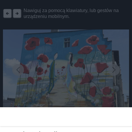
REKLAMA
Nawiguj za pomocą klawiatury, lub gestów na
urządzeniu mobilnym.
fot: Marcin Michalik