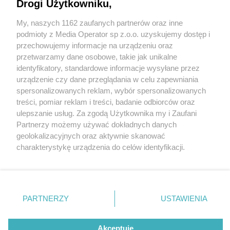
przy Parku Śląskim
Drogi Użytkowniku,
My, naszych 1162 zaufanych partnerów oraz inne
5 / 28
Wydawca mediów
lokalnych
podmioty z Media Operator sp z.o.o. uzyskujemy dostęp i
Chorzowscy radni za budową
przechowujemy informacje na urządzeniu oraz
przetwarzamy dane osobowe, takie jak unikalne
osiedla przy Parku Śląskim
identyfikatory, standardowe informacje wysyłane przez
urządzenie czy dane przeglądania w celu zapewniania
spersonalizowanych reklam, wybór spersonalizowanych
Hańba! Hańba! Takie okrzyki to reakcja na decyzję
Nie zapomnij
treści, pomiar reklam i treści, badanie odbiorców oraz
zapoznać się z:
polityką prywatności
regulamin korzystania z portali
ulepszanie usług. Za zgodą Użytkownika my i Zaufani
chorzowskich radnych. W czwartek, 9 marca 2023 r.,
Twoje
miasto
Skontakuj się
z nami
Partnerzy możemy używać dokładnych danych
zgodzili się na budowę osiedla mieszkaniowego na
Piekary Śląskie
Kontakt
geolokalizacyjnych oraz aktywnie skanować
Chorzów
Wydawca
terenie byłych Międzynarodowych Targów
charakterystykę urządzenia do celów identyfikacji.
Tarnowskie Góry
Redakcja
Ruda Śląska
Newsletter
Ponieważ cenimy Twoją prywatność, prosimy o zgodę na
Katowickich, tuż przy Parku Śląskim. Sesję Rady Miasta
Świętochłowice
Reklama
korzystanie z tych technologii poprzez kliknięcie
Tychy
Chorzów poprzedził protest organizacji społecznych.
„Akceptuję”. Zgoda jest dobrowolna i zawsze możesz ją
Bytom
Katowice
zmienić/wycofać klikając przycisk ustawień prywatności
PARTNERZY
USTAWIENIA
Gliwice
znajdujący się w lewym dolnym rogu strony
. Niektóre
Zabrze
Zagłębie
REKLAMA
rodzaje przetwarzania danych nie wymagają zgody
użytkownika, ale masz prawo sprzeciwić się takiemu
Akceptuję