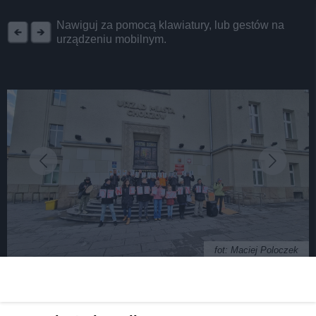
REKLAMA
Nawiguj za pomocą klawiatury, lub gestów na
urządzeniu mobilnym.
fot: Maciej Poloczek
Protesty nic nie dały. Radni za budową osiedla