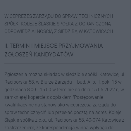
WICEPREZES ZARZĄDU DO SPRAW TECHNICZNYCH
SPÓŁKI KOLEJE ŚLĄSKIE SPÓŁKA Z OGRANICZONĄ
ODPOWIEDZIALNOŚCIĄ Z SIEDZIBĄ W KATOWICACH
II. TERMIN I MIEJSCE PRZYJMOWANIA
ZGŁOSZEŃ KANDYDATÓW
Zgłoszenia można składać w siedzibie spółki: Katowice, ul.
Raciborska 58, w Biurze Zarządu – bud. A, p. II, pok. 15 w
godzinach 8:00 - 15:00 w terminie do dnia 15.06.2022 r., w
zamkniętej kopercie z dopiskiem "Postępowanie
kwalifikacyjne na stanowisko wiceprezesa zarządu do
spraw technicznych" lub przesłać pocztą na adres: Koleje
Śląskie spółka z o.o., ul. Raciborska 58, 40-074 Katowice z
zastrzeżeniem, że korespondencja winna wpłynąć do