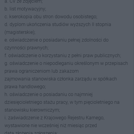
a. CV ze zdjęciem;
b. list motywacyjny;
c. kserokopia obu stron dowodu osobistego;
d. dyplom ukończenia studiów wyższych II stopnia
(magisterskie);
e. oświadczenie o posiadaniu pełnej zdolności do
czynności prawnych;
f. oświadczenie o korzystaniu z pełni praw publicznych;
g. oświadczenie o niepodleganiu określonym w przepisach
prawa ograniczeniom lub zakazom
zajmowania stanowiska członka zarządu w spółkach
prawa handlowego;
h. oświadczenie o posiadaniu co najmniej
dziesięcioletniego stażu pracy, w tym pięcioletniego na
stanowisku kierowniczym;
i. zaświadczenie z Krajowego Rejestru Karnego,
wystawione nie wcześniej niż miesiąc przed
datą złożenia zgłoszenia;