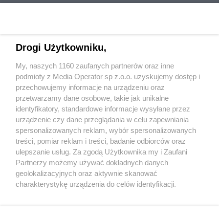
Drogi Użytkowniku,
My, naszych 1160 zaufanych partnerów oraz inne
Wydawca mediów
lokalnych
podmioty z Media Operator sp z.o.o. uzyskujemy dostęp i
przechowujemy informacje na urządzeniu oraz
przetwarzamy dane osobowe, takie jak unikalne
identyfikatory, standardowe informacje wysyłane przez
urządzenie czy dane przeglądania w celu zapewniania
spersonalizowanych reklam, wybór spersonalizowanych
Nie zapomnij
treści, pomiar reklam i treści, badanie odbiorców oraz
zapoznać się z:
polityką prywatności
regulamin korzystania z portali
ulepszanie usług. Za zgodą Użytkownika my i Zaufani
Twoje
miasto
Skontakuj się
z nami
Partnerzy możemy używać dokładnych danych
Piekary Śląskie
Kontakt
geolokalizacyjnych oraz aktywnie skanować
Chorzów
Wydawca
charakterystykę urządzenia do celów identyfikacji.
Tarnowskie Góry
Redakcja
Ruda Śląska
Newsletter
Ponieważ cenimy Twoją prywatność, prosimy o zgodę na
Świętochłowice
Reklama
korzystanie z tych technologii poprzez kliknięcie
Tychy
„Akceptuję”. Zgoda jest dobrowolna i zawsze możesz ją
Bytom