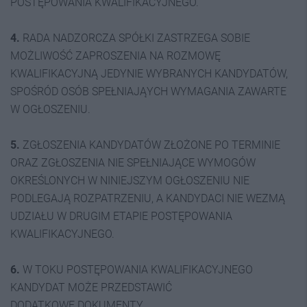
POSTĘPOWANIA KWALIFIKACYJNEGO.
4.
RADA NADZORCZA SPÓŁKI ZASTRZEGA SOBIE
MOŻLIWOŚĆ ZAPROSZENIA NA ROZMOWĘ
KWALIFIKACYJNĄ JEDYNIE WYBRANYCH KANDYDATÓW,
SPOŚRÓD OSÓB SPEŁNIAJĄYCH WYMAGANIA ZAWARTE
W OGŁOSZENIU.
5.
ZGŁOSZENIA KANDYDATÓW ZŁOŻONE PO TERMINIE
ORAZ ZGŁOSZENIA NIE SPEŁNIAJĄCE WYMOGÓW
OKREŚLONYCH W NINIEJSZYM OGŁOSZENIU NIE
PODLEGAJĄ ROZPATRZENIU, A KANDYDACI NIE WEZMĄ
UDZIAŁU W DRUGIM ETAPIE POSTĘPOWANIA
KWALIFIKACYJNEGO.
6.
W TOKU POSTĘPOWANIA KWALIFIKACYJNEGO
KANDYDAT MOŻE PRZEDSTAWIĆ
DODATKOWE DOKUMENTY.