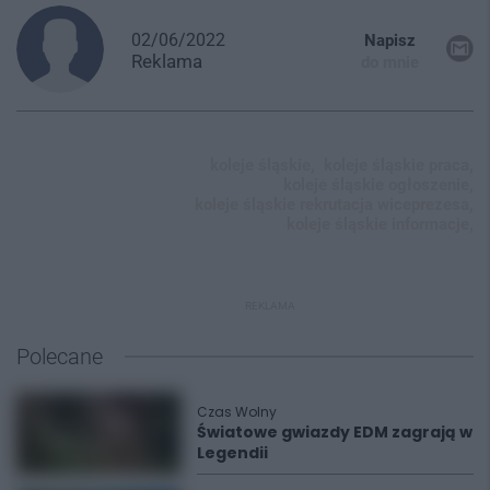
02/06/2022
Napisz
Reklama
do mnie
koleje śląskie,
koleje śląskie praca,
koleje śląskie ogłoszenie,
koleje śląskie rekrutacja wiceprezesa,
koleje śląskie informacje,
REKLAMA
Polecane
Czas Wolny
Światowe gwiazdy EDM zagrają w
Legendii