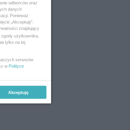
anie odbiorców oraz
Redakcja
nych danych
Newsletter
Reklama
kacji. Ponieważ
ięcie „Akceptuję”.
ywatności znajdujący
ą zgody użytkownika,
 tylko na tej
 naszych serwisów
esz w
Polityce
Akceptuję