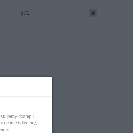
5 / 1
yskujemy dostęp i
Skontakuj się
z nami
lne identyfikatory,
Kontakt
iania
Wydawca