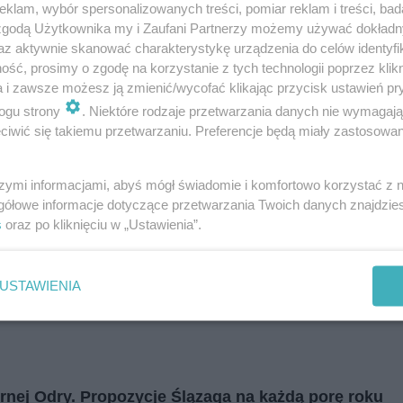
klam, wybór spersonalizowanych treści, pomiar reklam i treści, bad
i
regulamin korzystania z portali
Tarnowskie Góry
 zgodą Użytkownika my i Zaufani Partnerzy możemy używać dokład
Ruda Śląska
Świętochłowice
az aktywnie skanować charakterystykę urządzenia do celów identyfi
Tychy
ść, prosimy o zgodę na korzystanie z tych technologii poprzez klikn
Bytom
Katowice
a i zawsze możesz ją zmienić/wycofać klikając przycisk ustawień pr
Gliwice
ogu strony
. Niektóre rodzaje przetwarzania danych nie wymagaj
Zabrze
Zagłębie
iwić się takiemu przetwarzaniu. Preferencje będą miały zastosowania
szymi informacjami, abyś mógł świadomie i komfortowo korzystać z
gółowe informacje dotyczące przetwarzania Twoich danych znajdzi
s
oraz po kliknięciu w „Ustawienia”.
USTAWIENIA
nej Odry. Propozycje Ślązaga na każdą porę roku