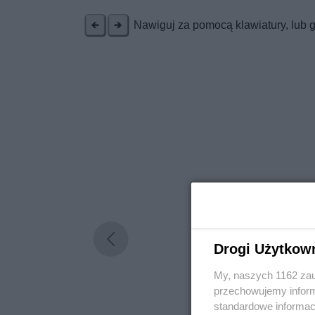
Nawiguj za pomocą klawiatury, lub 
Drogi Użytkow
My, naszych 1162 zau
przechowujemy informa
standardowe informac
Nie zapomnij