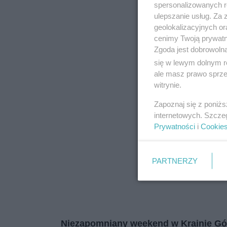
spersonalizowanych re
zapoznać się z:
polityką prywatnośc
ulepszanie usług. Za
geolokalizacyjnych or
Wydawca mediów
lokalnych
cenimy Twoją prywatno
Zgoda jest dobrowoln
się w lewym dolnym r
ale masz prawo sprzec
witrynie.
Zapoznaj się z poniż
internetowych. Szcze
Prywatności
i
Cookie
PARTNERZY
Niezapomniany weekend w Krainie Gór