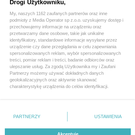
Propozycje Ślązaga na każdą porę roku
Drogi Użytkowniku,
My, naszych 1162 zaufanych partnerów oraz inne
Wydawca mediów
lokalnych
podmioty z Media Operator sp z.o.o. uzyskujemy dostęp i
przechowujemy informacje na urządzeniu oraz
przetwarzamy dane osobowe, takie jak unikalne
identyfikatory, standardowe informacje wysyłane przez
urządzenie czy dane przeglądania w celu zapewniania
spersonalizowanych reklam, wybór spersonalizowanych
4 / 1
Nie zapomnij
treści, pomiar reklam i treści, badanie odbiorców oraz
zapoznać się z:
polityką prywatności
regulamin korzystania z portali
ulepszanie usług. Za zgodą Użytkownika my i Zaufani
Twoje
miasto
Skontakuj się
z nami
Partnerzy możemy używać dokładnych danych
Piekary Śląskie
Kontakt
geolokalizacyjnych oraz aktywnie skanować
Chorzów
Wydawca
charakterystykę urządzenia do celów identyfikacji.
Tarnowskie Góry
Redakcja
Ruda Śląska
Newsletter
Ponieważ cenimy Twoją prywatność, prosimy o zgodę na
Świętochłowice
Reklama
korzystanie z tych technologii poprzez kliknięcie
Tychy
„Akceptuję”. Zgoda jest dobrowolna i zawsze możesz ją
Bytom
Katowice
zmienić/wycofać klikając przycisk ustawień prywatności
REKLAMA
PARTNERZY
USTAWIENIA
Gliwice
znajdujący się w lewym dolnym rogu strony
. Niektóre
Zabrze
Zagłębie
rodzaje przetwarzania danych nie wymagają zgody
użytkownika, ale masz prawo sprzeciwić się takiemu
Akceptuję