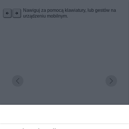
REKLAMA
Nawiguj za pomocą klawiatury, lub gestów na
urządzeniu mobilnym.
Niezapomniany weekend w Krainie Górnej Odry.