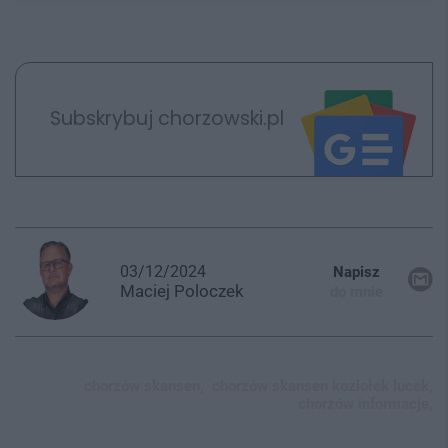
Subskrybuj chorzowski.pl
03/12/2024
Napisz
Maciej
Poloczek
do mnie
chorzów skansen,
chorzów skansen koziołek lucek,
chorzów informacje,