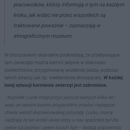
pracowników, którzy informują o tym na każdym
kroku, jak widać nie przez wszystkich są
traktowane poważnie – zaznaczają w
etnograficznym muzeum.
W chorzowskim skansenie podkreślają, że przebywające
tam zwierzęta można karmić jedynie w obecności
zootechników, przygotowaną wcześniej paszą, podczas
takich atrakcji jak np. weekendowe etnospacery.
W każdej
innej sytuacji karmienie zwierząt jest zabronione.
- Koziołek Lucek mógł pożyć jeszcze ładnych kilka lat i
wraz ze swoimi kozimi przyjaciółmi przeżyć najlepsze
chwile wśród skansenowskiej przyrody. Lucku, mamy
nadzieję że ten krótki okres który u nas spędziłeś był dla
ciebie szczęśliwy i pełen kozich figli
– dodają pracownicy