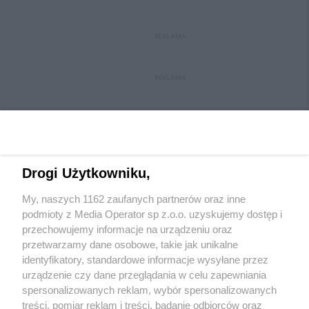
REKLAMA
REKLAMA
Drogi Użytkowniku,
My, naszych 1162 zaufanych partnerów oraz inne
Wydawca mediów
lokalnych
podmioty z Media Operator sp z.o.o. uzyskujemy dostęp i
przechowujemy informacje na urządzeniu oraz
przetwarzamy dane osobowe, takie jak unikalne
identyfikatory, standardowe informacje wysyłane przez
urządzenie czy dane przeglądania w celu zapewniania
spersonalizowanych reklam, wybór spersonalizowanych
Nie zapomnij
treści, pomiar reklam i treści, badanie odbiorców oraz