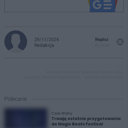
29/11/2024
Napisz
Redakcja
do mnie
chorzów skansen,
skansen śląsko wilijo,
chorzów skansen wydarzenia,
chorzów wydarzenia,
Polecane
Czas Wolny
Trwają ostatnie przygotowania
do Magic Beats Festival