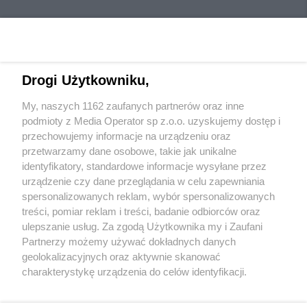
Drogi Użytkowniku,
My, naszych 1162 zaufanych partnerów oraz inne
Wydawca mediów
lokalnych
podmioty z Media Operator sp z.o.o. uzyskujemy dostęp i
przechowujemy informacje na urządzeniu oraz
przetwarzamy dane osobowe, takie jak unikalne
identyfikatory, standardowe informacje wysyłane przez
urządzenie czy dane przeglądania w celu zapewniania
spersonalizowanych reklam, wybór spersonalizowanych
Nie zapomnij
treści, pomiar reklam i treści, badanie odbiorców oraz
zapoznać się z:
polityką prywatności
regulamin korzystania z portali
ulepszanie usług. Za zgodą Użytkownika my i Zaufani
Twoje
miasto
Skontakuj się
z nami
Partnerzy możemy używać dokładnych danych
Piekary Śląskie
Kontakt
geolokalizacyjnych oraz aktywnie skanować
Chorzów
Wydawca
charakterystykę urządzenia do celów identyfikacji.
Tarnowskie Góry
Redakcja
Ruda Śląska
Newsletter
Ponieważ cenimy Twoją prywatność, prosimy o zgodę na
Świętochłowice
Reklama
korzystanie z tych technologii poprzez kliknięcie