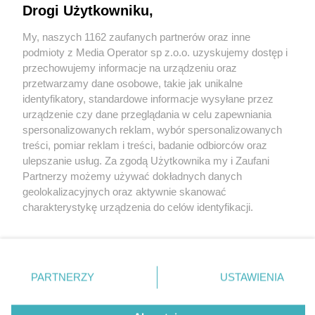
Drogi Użytkowniku,
My, naszych 1162 zaufanych partnerów oraz inne
Wydawca mediów
lokalnych
podmioty z Media Operator sp z.o.o. uzyskujemy dostęp i
przechowujemy informacje na urządzeniu oraz
przetwarzamy dane osobowe, takie jak unikalne
identyfikatory, standardowe informacje wysyłane przez
urządzenie czy dane przeglądania w celu zapewniania
spersonalizowanych reklam, wybór spersonalizowanych
Nie zapomnij
treści, pomiar reklam i treści, badanie odbiorców oraz
zapoznać się z:
polityką prywatności
regulamin korzystania z portali
ulepszanie usług. Za zgodą Użytkownika my i Zaufani
Twoje
miasto
Skontakuj się
z nami
Partnerzy możemy używać dokładnych danych
Piekary Śląskie
Kontakt
geolokalizacyjnych oraz aktywnie skanować
Chorzów
Wydawca
charakterystykę urządzenia do celów identyfikacji.
Tarnowskie Góry
Redakcja
Ruda Śląska
Newsletter
Ponieważ cenimy Twoją prywatność, prosimy o zgodę na
Świętochłowice
Reklama
korzystanie z tych technologii poprzez kliknięcie
Tychy
„Akceptuję”. Zgoda jest dobrowolna i zawsze możesz ją
Bytom
Katowice
zmienić/wycofać klikając przycisk ustawień prywatności
PARTNERZY
USTAWIENIA
Gliwice
znajdujący się w lewym dolnym rogu strony
. Niektóre
Zabrze
Zagłębie
rodzaje przetwarzania danych nie wymagają zgody