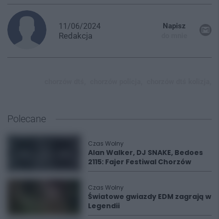
11/06/2024
Napisz
Redakcja
do mnie
chorzów dtś,
chorzów policja,
chorzów dtś kolizja,
Polecane
Czas Wolny
Alan Walker, DJ SNAKE, Bedoes
2115: Fajer Festiwal Chorzów
Czas Wolny
Światowe gwiazdy EDM zagrają w
Legendii