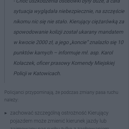
- Choć uszkodzenia osobówki były duże, a cała
sytuacja wyglądała niebezpiecznie, na szczęście
nikomu nic się nie stało. Kierujący ciężarówką za
spowodowanie kolizji został ukarany mandatem
w kwocie 2000 zł, a jego „koncie” znalazło się 10
punktów karnych – informuje mł. asp. Karol
Kolaczek, oficer prasowy Komendy Miejskiej
Policji w Katowicach.
Policjanci przypominają, że podczas zmiany pasa ruchu
należy:
zachować szczególną ostrożność Kierujący
pojazdem może zmienić kierunek jazdy lub
zajmowany pas ruchu tylko z zachowaniem