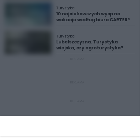
Turystyka
10 najciekawszych wysp na
wakacje według biura CARTER®
Turystyka
Lubelszczyzna. Turystyka
wiejska, czy agroturystyka?
REKLAMA
REKLAMA
REKLAMA