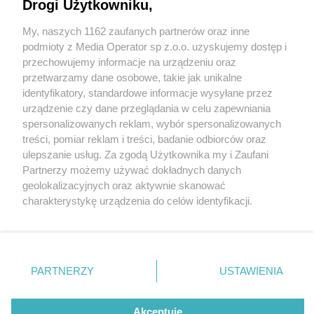
zaprasza!
Drogi Użytkowniku,
My, naszych 1162 zaufanych partnerów oraz inne
Wydawca mediów
lokalnych
podmioty z Media Operator sp z.o.o. uzyskujemy dostęp i
przechowujemy informacje na urządzeniu oraz
przetwarzamy dane osobowe, takie jak unikalne
identyfikatory, standardowe informacje wysyłane przez
urządzenie czy dane przeglądania w celu zapewniania
spersonalizowanych reklam, wybór spersonalizowanych
3 / 1
Nie zapomnij
treści, pomiar reklam i treści, badanie odbiorców oraz
zapoznać się z:
polityką prywatności
regulamin korzystania z portali
ulepszanie usług. Za zgodą Użytkownika my i Zaufani
Twoje
miasto
Skontakuj się
z nami
Partnerzy możemy używać dokładnych danych
Piekary Śląskie
Kontakt
geolokalizacyjnych oraz aktywnie skanować
Chorzów
Wydawca
charakterystykę urządzenia do celów identyfikacji.
Tarnowskie Góry
Redakcja
Ruda Śląska
Newsletter
Ponieważ cenimy Twoją prywatność, prosimy o zgodę na
Świętochłowice
Reklama
korzystanie z tych technologii poprzez kliknięcie
Tychy
„Akceptuję”. Zgoda jest dobrowolna i zawsze możesz ją
Bytom
Katowice
zmienić/wycofać klikając przycisk ustawień prywatności
REKLAMA
PARTNERZY
USTAWIENIA
Gliwice
znajdujący się w lewym dolnym rogu strony
. Niektóre
Zabrze
Zagłębie
rodzaje przetwarzania danych nie wymagają zgody
użytkownika, ale masz prawo sprzeciwić się takiemu
Akceptuję