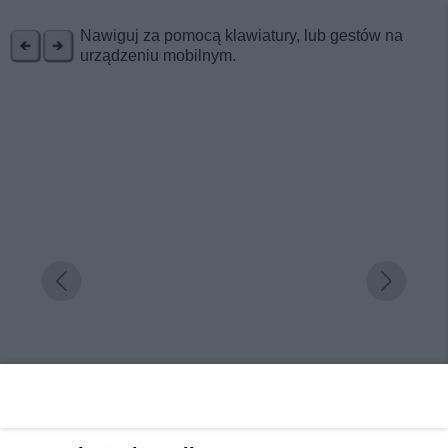
REKLAMA
Nawiguj za pomocą klawiatury, lub gestów na
urządzeniu mobilnym.
Majówka w górach? Ośrodek Wczasowy „KŁOS”