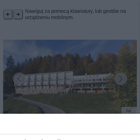
REKLAMA
Nawiguj za pomocą klawiatury, lub gestów na
urządzeniu mobilnym.
fot:
Majówka w górach? Ośrodek Wczasowy „KŁOS”