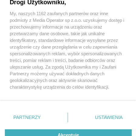
zaprasza!
Drogi Użytkowniku,
My, naszych 1162 zaufanych partnerów oraz inne
Wydawca mediów
lokalnych
podmioty z Media Operator sp z.o.o. uzyskujemy dostęp i
przechowujemy informacje na urządzeniu oraz
1 / 1
przetwarzamy dane osobowe, takie jak unikalne
identyfikatory, standardowe informacje wysyłane przez
Majówka w górach? Ośrodek
urządzenie czy dane przeglądania w celu zapewniania
spersonalizowanych reklam, wybór spersonalizowanych
Wczasowy „KŁOS” zaprasza!
Nie zapomnij
treści, pomiar reklam i treści, badanie odbiorców oraz
zapoznać się z:
polityką prywatności
regulamin korzystania z portali
ulepszanie usług. Za zgodą Użytkownika my i Zaufani
Twoje
miasto
Skontakuj się
z nami
Partnerzy możemy używać dokładnych danych
Wróć do artykułu:
Piekary Śląskie
Kontakt
geolokalizacyjnych oraz aktywnie skanować
Majówka w górach? Ośrodek Wczasowy „KŁOS”
Chorzów
Wydawca
charakterystykę urządzenia do celów identyfikacji.
Tarnowskie Góry
Redakcja
zaprasza!
Ruda Śląska
Newsletter
Ponieważ cenimy Twoją prywatność, prosimy o zgodę na
Świętochłowice
Reklama
korzystanie z tych technologii poprzez kliknięcie
Tychy
„Akceptuję”. Zgoda jest dobrowolna i zawsze możesz ją
Bytom
Katowice
zmienić/wycofać klikając przycisk ustawień prywatności
REKLAMA
PARTNERZY
USTAWIENIA
Gliwice
znajdujący się w lewym dolnym rogu strony
. Niektóre
Zabrze
Zagłębie
rodzaje przetwarzania danych nie wymagają zgody
użytkownika, ale masz prawo sprzeciwić się takiemu
Akceptuję