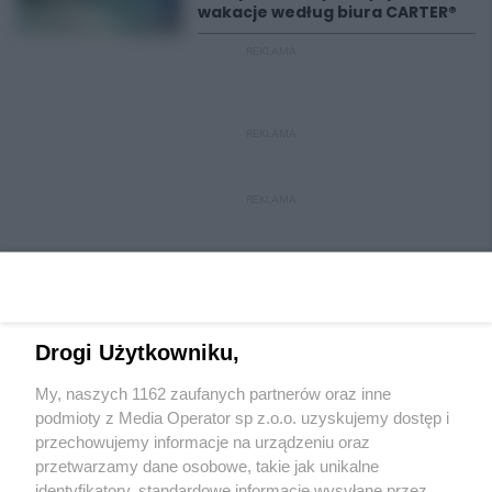
wakacje według biura CARTER®
REKLAMA
REKLAMA
REKLAMA
Drogi Użytkowniku,
My, naszych 1162 zaufanych partnerów oraz inne
Wydawca mediów
lokalnych
podmioty z Media Operator sp z.o.o. uzyskujemy dostęp i
przechowujemy informacje na urządzeniu oraz
przetwarzamy dane osobowe, takie jak unikalne
identyfikatory, standardowe informacje wysyłane przez