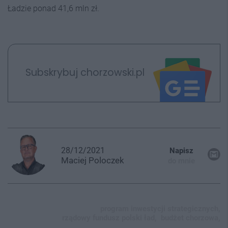
Ładzie ponad 41,6 mln zł.
Subskrybuj chorzowski.pl
28/12/2021
Napisz
Maciej
Poloczek
do mnie
program inwestycji strategicznych,
rządowy fundusz polski ład,
budżet chorzowa,