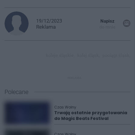
19/12/2023
Napisz
Reklama
do mnie
koleje śląskie,
kolej śląsk,
pociągi śląsk,
REKLAMA
Polecane
Czas Wolny
Trwają ostatnie przygotowania
do Magic Beats Festival
Czas Wolny