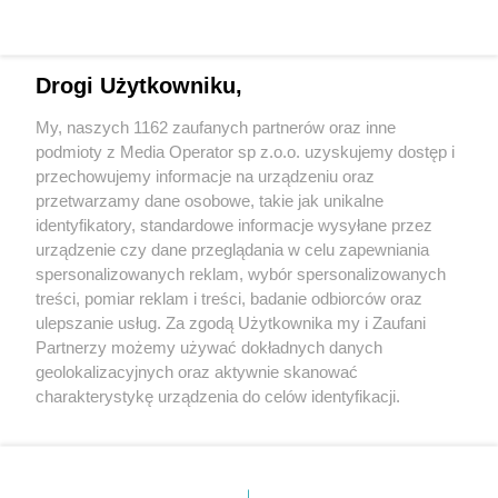
Drogi Użytkowniku,
My, naszych 1162 zaufanych partnerów oraz inne
Wydawca mediów
lokalnych
podmioty z Media Operator sp z.o.o. uzyskujemy dostęp i
przechowujemy informacje na urządzeniu oraz
przetwarzamy dane osobowe, takie jak unikalne
identyfikatory, standardowe informacje wysyłane przez
urządzenie czy dane przeglądania w celu zapewniania
spersonalizowanych reklam, wybór spersonalizowanych
Nie zapomnij
treści, pomiar reklam i treści, badanie odbiorców oraz
zapoznać się z:
polityką prywatności
regulamin korzystania z portali
ulepszanie usług. Za zgodą Użytkownika my i Zaufani
Twoje
miasto
Skontakuj się
z nami
Partnerzy możemy używać dokładnych danych
Piekary Śląskie
Kontakt
geolokalizacyjnych oraz aktywnie skanować
Chorzów
Wydawca
charakterystykę urządzenia do celów identyfikacji.
Tarnowskie Góry
Redakcja
Ruda Śląska
Newsletter
Ponieważ cenimy Twoją prywatność, prosimy o zgodę na
Świętochłowice
Reklama
korzystanie z tych technologii poprzez kliknięcie
Tychy
„Akceptuję”. Zgoda jest dobrowolna i zawsze możesz ją
Bytom
Katowice
zmienić/wycofać klikając przycisk ustawień prywatności