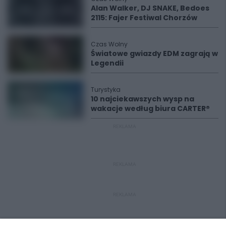
Alan Walker, DJ SNAKE, Bedoes
2115: Fajer Festiwal Chorzów
Czas Wolny
Światowe gwiazdy EDM zagrają w
Legendii
Turystyka
10 najciekawszych wysp na
wakacje według biura CARTER®
REKLAMA
REKLAMA
REKLAMA