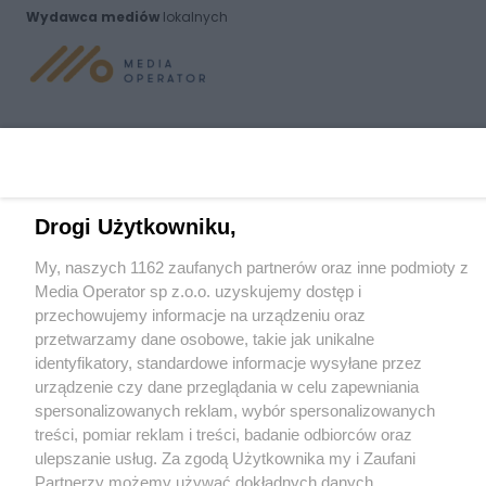
Wydawca mediów
lokalnych
Nie zapomnij
zapoznać się z:
polityką prywatności
regulamin korzystania z portali
Twoje
miasto
Skontakuj się
z nami
Drogi Użytkowniku,
Piekary Śląskie
Kontakt
Chorzów
Wydawca
My, naszych 1162 zaufanych partnerów oraz inne podmioty z
Tarnowskie Góry
Redakcja
Ruda Śląska
Newsletter
Media Operator sp z.o.o. uzyskujemy dostęp i
Świętochłowice
Reklama
przechowujemy informacje na urządzeniu oraz
Tychy
przetwarzamy dane osobowe, takie jak unikalne
Bytom
Katowice
identyfikatory, standardowe informacje wysyłane przez
Gliwice
urządzenie czy dane przeglądania w celu zapewniania
Zabrze
spersonalizowanych reklam, wybór spersonalizowanych
Zagłębie
treści, pomiar reklam i treści, badanie odbiorców oraz
ulepszanie usług. Za zgodą Użytkownika my i Zaufani
Partnerzy możemy używać dokładnych danych