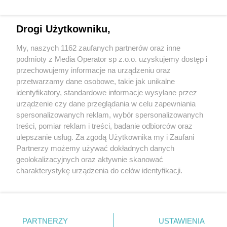
Drogi Użytkowniku,
My, naszych 1162 zaufanych partnerów oraz inne
Wydawca mediów
lokalnych
podmioty z Media Operator sp z.o.o. uzyskujemy dostęp i
przechowujemy informacje na urządzeniu oraz
przetwarzamy dane osobowe, takie jak unikalne
identyfikatory, standardowe informacje wysyłane przez
urządzenie czy dane przeglądania w celu zapewniania
spersonalizowanych reklam, wybór spersonalizowanych
Nie zapomnij
treści, pomiar reklam i treści, badanie odbiorców oraz
zapoznać się z:
polityką prywatności
regulamin korzystania z portali
ulepszanie usług. Za zgodą Użytkownika my i Zaufani
Twoje
miasto
Skontakuj się
z nami
Partnerzy możemy używać dokładnych danych
Piekary Śląskie
Kontakt
geolokalizacyjnych oraz aktywnie skanować
Chorzów
Wydawca
charakterystykę urządzenia do celów identyfikacji.
Tarnowskie Góry
Redakcja
Ruda Śląska
Newsletter
Ponieważ cenimy Twoją prywatność, prosimy o zgodę na
Świętochłowice
Reklama
korzystanie z tych technologii poprzez kliknięcie
Tychy
„Akceptuję”. Zgoda jest dobrowolna i zawsze możesz ją
Bytom
Katowice
zmienić/wycofać klikając przycisk ustawień prywatności
PARTNERZY
USTAWIENIA
Gliwice