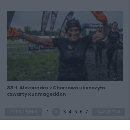
88-l. Aleksandra z Chorzowa ukończyła
czwarty Runmageddon
POPRZEDNIA
1
2
3
4
5
6
7
NASTĘPNA