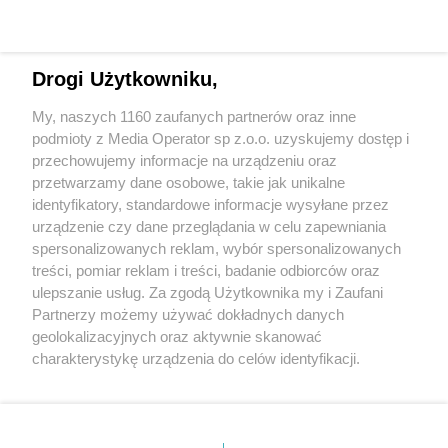
Drogi Użytkowniku,
My, naszych 1160 zaufanych partnerów oraz inne
Wydawca mediów
lokalnych
podmioty z Media Operator sp z.o.o. uzyskujemy dostęp i
przechowujemy informacje na urządzeniu oraz
przetwarzamy dane osobowe, takie jak unikalne
identyfikatory, standardowe informacje wysyłane przez
urządzenie czy dane przeglądania w celu zapewniania
spersonalizowanych reklam, wybór spersonalizowanych
Nie zapomnij
treści, pomiar reklam i treści, badanie odbiorców oraz
zapoznać się z:
polityką prywatności
regulamin korzystania z portali
ulepszanie usług. Za zgodą Użytkownika my i Zaufani
Twoje
miasto
Skontakuj się
z nami
Partnerzy możemy używać dokładnych danych
Piekary Śląskie
Kontakt
geolokalizacyjnych oraz aktywnie skanować
Chorzów
Wydawca
charakterystykę urządzenia do celów identyfikacji.
Tarnowskie Góry
Redakcja
Ruda Śląska
Newsletter
Ponieważ cenimy Twoją prywatność, prosimy o zgodę na
Świętochłowice
Reklama
korzystanie z tych technologii poprzez kliknięcie
Tychy
„Akceptuję”. Zgoda jest dobrowolna i zawsze możesz ją
Bytom
Katowice
zmienić/wycofać klikając przycisk ustawień prywatności