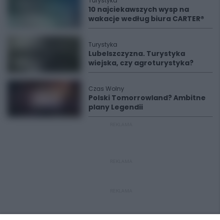
Turystyka
10 najciekawszych wysp na
wakacje według biura CARTER®
Turystyka
Lubelszczyzna. Turystyka
wiejska, czy agroturystyka?
Czas Wolny
Polski Tomorrowland? Ambitne
plany Legendii
REKLAMA
REKLAMA
REKLAMA