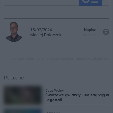
15/07/2024
Napisz
Maciej
Poloczek
do mnie
chorzów informacje,
chorzów policja,
chorzów zabójstwo,
Polecane
Czas Wolny
Światowe gwiazdy EDM zagrają w
Legendii