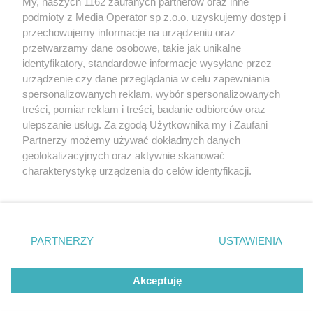
My, naszych 1162 zaufanych partnerów oraz inne
Wydawca mediów
lokalnych
podmioty z Media Operator sp z.o.o. uzyskujemy dostęp i
przechowujemy informacje na urządzeniu oraz
przetwarzamy dane osobowe, takie jak unikalne
identyfikatory, standardowe informacje wysyłane przez
urządzenie czy dane przeglądania w celu zapewniania
spersonalizowanych reklam, wybór spersonalizowanych
Nie zapomnij
treści, pomiar reklam i treści, badanie odbiorców oraz
zapoznać się z:
polityką prywatności
regulamin korzystania z portali
ulepszanie usług. Za zgodą Użytkownika my i Zaufani
Twoje
miasto
Skontakuj się
z nami
Partnerzy możemy używać dokładnych danych
Piekary Śląskie
Kontakt
geolokalizacyjnych oraz aktywnie skanować
Chorzów
Wydawca
charakterystykę urządzenia do celów identyfikacji.
Tarnowskie Góry
Redakcja
Ruda Śląska
Newsletter
Ponieważ cenimy Twoją prywatność, prosimy o zgodę na
Świętochłowice
Reklama
korzystanie z tych technologii poprzez kliknięcie
Tychy
„Akceptuję”. Zgoda jest dobrowolna i zawsze możesz ją
Bytom
Katowice
zmienić/wycofać klikając przycisk ustawień prywatności
PARTNERZY
USTAWIENIA
Gliwice
znajdujący się w lewym dolnym rogu strony
. Niektóre
Zabrze
Zagłębie
rodzaje przetwarzania danych nie wymagają zgody
Akceptuję
użytkownika, ale masz prawo sprzeciwić się takiemu
przetwarzaniu. Preferencje będą miały zastosowania tylko
na tej witrynie.