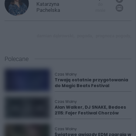
Katarzyna
do
Pachelska
mnie
damian dąbrowski,
pogoda,
prognoza pogody,
Polecane
Czas Wolny
Trwają ostatnie przygotowania
do Magic Beats Festival
Czas Wolny
Alan Walker, DJ SNAKE, Bedoes
2115: Fajer Festiwal Chorzów
Czas Wolny
Światowe gwiazdy EDM zagrają w