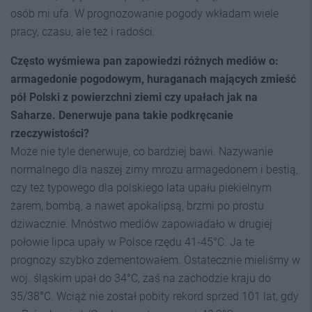
osób mi ufa. W prognozowanie pogody wkładam wiele
pracy, czasu, ale też i radości.
Często wyśmiewa pan zapowiedzi różnych mediów o:
armagedonie pogodowym, huraganach mających zmieść
pół Polski z powierzchni ziemi czy upałach jak na
Saharze. Denerwuje pana takie podkręcanie
rzeczywistości?
Może nie tyle denerwuje, co bardziej bawi. Nazywanie
normalnego dla naszej zimy mrozu armagedonem i bestią,
czy też typowego dla polskiego lata upału piekielnym
żarem, bombą, a nawet apokalipsą, brzmi po prostu
dziwacznie. Mnóstwo mediów zapowiadało w drugiej
połowie lipca upały w Polsce rzędu 41-45°C. Ja te
prognozy szybko zdementowałem. Ostatecznie mieliśmy w
woj. śląskim upał do 34°C, zaś na zachodzie kraju do
35/38°C. Wciąż nie został pobity rekord sprzed 101 lat, gdy