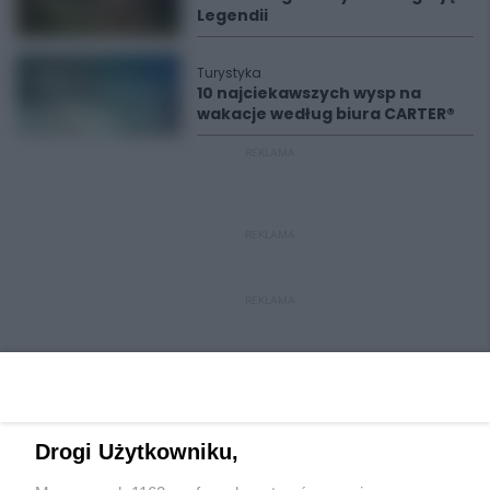
Legendii
Turystyka
10 najciekawszych wysp na
wakacje według biura CARTER®
REKLAMA
REKLAMA
REKLAMA
Drogi Użytkowniku,