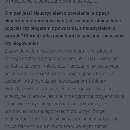
w Prószkowie k/Opola zanotowano aż 40,2°C.
Kim pan jest? Nauczycielem z powołania, a z pasji
blogerem meteorologicznym (jeśli w ogóle istnieje takie
pojęcie) czy blogerem z powołania, a nauczycielem z
zawodu? Która działka pana bardziej pociąga - nauczanie
czy blogowanie?
Z zawodu jestem nauczycielem geografii. W szkołach
różnego szczebla przepracowałem już 25 lat. Uwielbiam
kontakt z dziećmi i młodzieżą. Nauczanie tak ciekawego
przedmiotu, jakim jest szeroko pojęta geografia, i to w
czasach, w których dzięki nowoczesnym środkom
dydaktycznym to nauczanie staje się jeszcze bardziej
atrakcyjne i ciekawe, jest dla mnie ogromną przyjemnością
i daje wiele satysfakcji, tym bardziej gdy widzę, że
uczniowie chcą się tego przedmiotu uczyć. Bloger
meteorologiczny? Nigdy siebie tak nie postrzegałem, ale
chyba faktycznie się nim stałem w pewnym sensie.