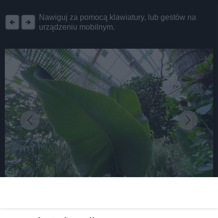
REKLAMA
Nawiguj za pomocą klawiatury, lub gestów na
urządzeniu mobilnym.
fot: T. Staniek