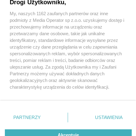
Drogi Użytkowniku,
W śląskim zoo wyrósł las deszczowy Ameryki
Południowej. Zobaczcie jak wygląda
My, naszych 1162 zaufanych partnerów oraz inne
Wydawca mediów
lokalnych
podmioty z Media Operator sp z.o.o. uzyskujemy dostęp i
przechowujemy informacje na urządzeniu oraz
5 / 25
przetwarzamy dane osobowe, takie jak unikalne
Chorzów zoo las deszczowy
identyfikatory, standardowe informacje wysyłane przez
urządzenie czy dane przeglądania w celu zapewniania
spersonalizowanych reklam, wybór spersonalizowanych
Nie zapomnij
Śląski Ogród Zoologiczny kończy 65 lat i otwiera nowy
treści, pomiar reklam i treści, badanie odbiorców oraz
zapoznać się z:
polityką prywatności
regulamin korzystania z portali
ulepszanie usług. Za zgodą Użytkownika my i Zaufani
rozdział swojej historii. W piątek, 6 października 2023 r.,
Twoje
miasto
Skontakuj się
z nami
Partnerzy możemy używać dokładnych danych
podczas jubileuszowych obchodów, w chorzowskim
Piekary Śląskie
Kontakt
geolokalizacyjnych oraz aktywnie skanować
Chorzów
Wydawca
charakterystykę urządzenia do celów identyfikacji.
zoo otwarto nowy pawilon lasu deszczowego Ameryki
Tarnowskie Góry
Redakcja
Ruda Śląska
Newsletter
Ponieważ cenimy Twoją prywatność, prosimy o zgodę na
Południowej. To jedyna tego typu ekspozycja w Polsce.
Świętochłowice
Reklama
korzystanie z tych technologii poprzez kliknięcie
Tychy
„Akceptuję”. Zgoda jest dobrowolna i zawsze możesz ją
Bytom
Katowice
zmienić/wycofać klikając przycisk ustawień prywatności
PARTNERZY
USTAWIENIA
Gliwice
REKLAMA
znajdujący się w lewym dolnym rogu strony
. Niektóre
Zabrze
Zagłębie
rodzaje przetwarzania danych nie wymagają zgody
użytkownika, ale masz prawo sprzeciwić się takiemu
Akceptuję