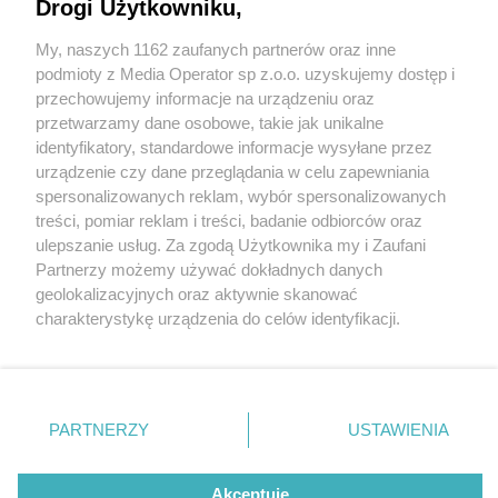
Drogi Użytkowniku,
W śląskim zoo wyrósł las deszczowy Ameryki
Południowej. Zobaczcie jak wygląda
My, naszych 1162 zaufanych partnerów oraz inne
Wydawca mediów
lokalnych
podmioty z Media Operator sp z.o.o. uzyskujemy dostęp i
przechowujemy informacje na urządzeniu oraz
3 / 25
przetwarzamy dane osobowe, takie jak unikalne
Chorzów zoo las deszczowy
identyfikatory, standardowe informacje wysyłane przez
urządzenie czy dane przeglądania w celu zapewniania
spersonalizowanych reklam, wybór spersonalizowanych
Nie zapomnij
Śląski Ogród Zoologiczny kończy 65 lat i otwiera nowy
treści, pomiar reklam i treści, badanie odbiorców oraz
zapoznać się z:
polityką prywatności
regulamin korzystania z portali
ulepszanie usług. Za zgodą Użytkownika my i Zaufani
rozdział swojej historii. W piątek, 6 października 2023 r.,
Twoje
miasto
Skontakuj się
z nami
Partnerzy możemy używać dokładnych danych
podczas jubileuszowych obchodów, w chorzowskim
Piekary Śląskie
Kontakt
geolokalizacyjnych oraz aktywnie skanować
Chorzów
Wydawca
charakterystykę urządzenia do celów identyfikacji.
zoo otwarto nowy pawilon lasu deszczowego Ameryki
Tarnowskie Góry
Redakcja
Ruda Śląska
Newsletter
Ponieważ cenimy Twoją prywatność, prosimy o zgodę na
Południowej. To jedyna tego typu ekspozycja w Polsce.
Świętochłowice
Reklama
korzystanie z tych technologii poprzez kliknięcie
Tychy
„Akceptuję”. Zgoda jest dobrowolna i zawsze możesz ją
Bytom
Katowice
zmienić/wycofać klikając przycisk ustawień prywatności
PARTNERZY
USTAWIENIA
Gliwice
REKLAMA
znajdujący się w lewym dolnym rogu strony
. Niektóre
Zabrze
Zagłębie
rodzaje przetwarzania danych nie wymagają zgody
użytkownika, ale masz prawo sprzeciwić się takiemu
Akceptuję