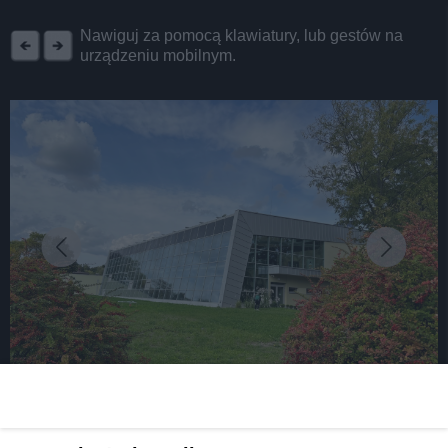
REKLAMA
Nawiguj za pomocą klawiatury, lub gestów na
urządzeniu mobilnym.
fot: T. Staniek