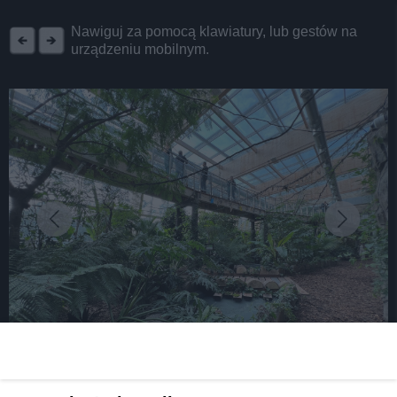
REKLAMA
Nawiguj za pomocą klawiatury, lub gestów na
urządzeniu mobilnym.
fot: T. Staniek