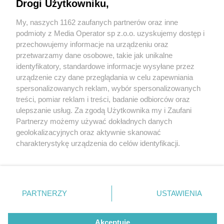
Drogi Użytkowniku,
W śląskim zoo wyrósł las deszczowy Ameryki
Południowej. Zobaczcie jak wygląda
My, naszych 1162 zaufanych partnerów oraz inne
Wydawca mediów
lokalnych
podmioty z Media Operator sp z.o.o. uzyskujemy dostęp i
przechowujemy informacje na urządzeniu oraz
1 / 25
przetwarzamy dane osobowe, takie jak unikalne
Chorzów zoo las deszczowy
identyfikatory, standardowe informacje wysyłane przez
urządzenie czy dane przeglądania w celu zapewniania
spersonalizowanych reklam, wybór spersonalizowanych
Nie zapomnij
Śląski Ogród Zoologiczny kończy 65 lat i otwiera nowy
treści, pomiar reklam i treści, badanie odbiorców oraz
zapoznać się z:
polityką prywatności
regulamin korzystania z portali
ulepszanie usług. Za zgodą Użytkownika my i Zaufani
rozdział swojej historii. W piątek, 6 października 2023 r.,
Twoje
miasto
Skontakuj się
z nami
Partnerzy możemy używać dokładnych danych
podczas jubileuszowych obchodów, w chorzowskim
Piekary Śląskie
Kontakt
geolokalizacyjnych oraz aktywnie skanować
Chorzów
Wydawca
charakterystykę urządzenia do celów identyfikacji.
zoo otwarto nowy pawilon lasu deszczowego Ameryki
Tarnowskie Góry
Redakcja
Ruda Śląska
Newsletter
Ponieważ cenimy Twoją prywatność, prosimy o zgodę na
Południowej. To jedyna tego typu ekspozycja w Polsce.
Świętochłowice
Reklama
korzystanie z tych technologii poprzez kliknięcie
Tychy
„Akceptuję”. Zgoda jest dobrowolna i zawsze możesz ją
Bytom
Katowice
zmienić/wycofać klikając przycisk ustawień prywatności
PARTNERZY
USTAWIENIA
Gliwice
REKLAMA
znajdujący się w lewym dolnym rogu strony
. Niektóre
Zabrze
Zagłębie
rodzaje przetwarzania danych nie wymagają zgody
użytkownika, ale masz prawo sprzeciwić się takiemu
Akceptuję