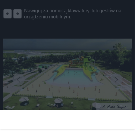
REKLAMA
Nawiguj za pomocą klawiatury, lub gestów na
urządzeniu mobilnym.
fot: Park Śląski
Budowa nowej „Fali” w Parku Śląskim. Rozpoczął