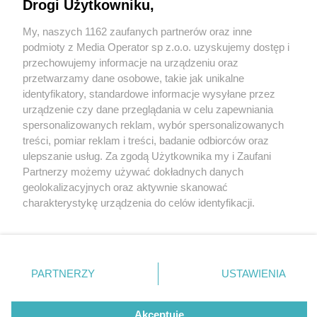
się kolejny etap prac
Drogi Użytkowniku,
My, naszych 1162 zaufanych partnerów oraz inne
Wydawca mediów
lokalnych
podmioty z Media Operator sp z.o.o. uzyskujemy dostęp i
przechowujemy informacje na urządzeniu oraz
przetwarzamy dane osobowe, takie jak unikalne
identyfikatory, standardowe informacje wysyłane przez
6 / 11
urządzenie czy dane przeglądania w celu zapewniania
spersonalizowanych reklam, wybór spersonalizowanych
Nowa Fala na wizualizacjach
Nie zapomnij
treści, pomiar reklam i treści, badanie odbiorców oraz
zapoznać się z:
polityką prywatności
regulamin korzystania z portali
ulepszanie usług. Za zgodą Użytkownika my i Zaufani
Twoje
miasto
Skontakuj się
z nami
Partnerzy możemy używać dokładnych danych
Nowa Fala na wizualizacjach
Piekary Śląskie
Kontakt
geolokalizacyjnych oraz aktywnie skanować
Chorzów
Wydawca
charakterystykę urządzenia do celów identyfikacji.
Tarnowskie Góry
Redakcja
Ruda Śląska
Newsletter
Ponieważ cenimy Twoją prywatność, prosimy o zgodę na
Świętochłowice
Reklama
korzystanie z tych technologii poprzez kliknięcie
Tychy
„Akceptuję”. Zgoda jest dobrowolna i zawsze możesz ją
Bytom
Katowice
zmienić/wycofać klikając przycisk ustawień prywatności
REKLAMA
PARTNERZY
USTAWIENIA
Gliwice
znajdujący się w lewym dolnym rogu strony
. Niektóre
Zabrze
Zagłębie
rodzaje przetwarzania danych nie wymagają zgody
użytkownika, ale masz prawo sprzeciwić się takiemu
Akceptuję