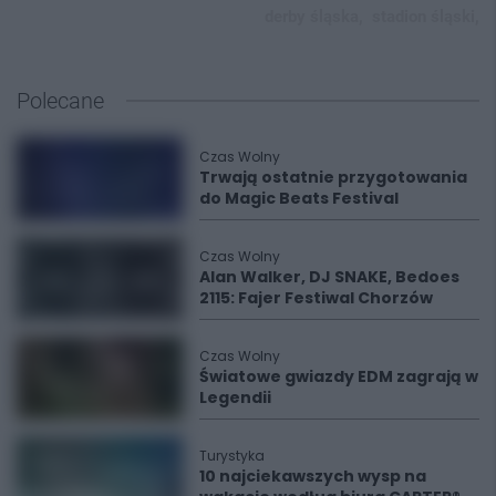
derby śląska,
stadion śląski,
Polecane
Czas Wolny
Trwają ostatnie przygotowania
do Magic Beats Festival
Czas Wolny
Alan Walker, DJ SNAKE, Bedoes
2115: Fajer Festiwal Chorzów
Czas Wolny
Światowe gwiazdy EDM zagrają w
Legendii
Turystyka
10 najciekawszych wysp na