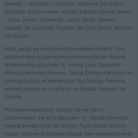
Moneta) – Starzyński (73 Kozak), Vlkanova (90+5 Szur) –
Szczepan. Przeciw niemu walczyli piłkarze Górnika: Bielica
- Szala, Janicki, Szcześniak, Janża, Rasak, Pacheco,
Kapralik (88 Lukoszek), Podolski (88 Czyż), Ennali, Musiolik
(46 Kozuki).
Mecz zaczął się pomyślenie dla niebiesko-białych. Kilka
groźnych akcji mogło rozemocjonować kibiców. Radość
(krótkotrwałą) przyniosła 39. minuta, kiedy Starzyński
sfinalizował centrę Vlkanovy. Sędzia Szymon Marciniak nie
uznał gola przez wcześniejszych faul Dadoka. Pierwszą
połowę zamknął za to celny strzał Adriana Kapralika dla
Górnika.
Po przerwie zawodnicy zmagali się nie tylko z
przeciwnikiem, ale też z deszczem. 81. minuta przyniosła
kolejną bramkę znów dla Górnika. Punkt zdobył Soichiro
Kozuki. Szansę na poprawę sytuacji dało wprowadzenie do