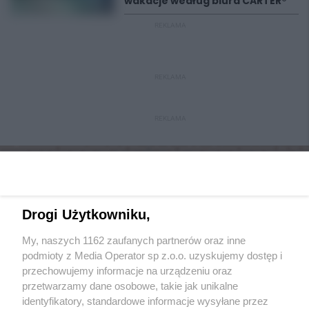
wakacje według biura CARTER®
REKLAMA
REKLAMA
REKLAMA
Drogi Użytkowniku,
My, naszych 1162 zaufanych partnerów oraz inne
Wydawca mediów
lokalnych
podmioty z Media Operator sp z.o.o. uzyskujemy dostęp i
przechowujemy informacje na urządzeniu oraz
przetwarzamy dane osobowe, takie jak unikalne
identyfikatory, standardowe informacje wysyłane przez