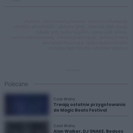
chorzów,
chorzów wiadomości,
chorzów informacje,
chorzów aktualności,
chorzów park,
chorzów park śląski,
osiedle przy parku śląskim,
green park silesia,
xenakis development,
chorzów inwestycje,
andrzej kotala,
prezydent chorzowa,
rada miasta chorzów,
chorzów rada miasta,
chorzów targowa,
REKLAMA
Polecane
Czas Wolny
Trwają ostatnie przygotowania
do Magic Beats Festival
Czas Wolny
Alan Walker, DJ SNAKE, Bedoes