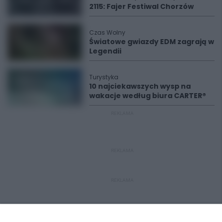
2115: Fajer Festiwal Chorzów
Czas Wolny
Światowe gwiazdy EDM zagrają w
Legendii
Turystyka
10 najciekawszych wysp na
wakacje według biura CARTER®
REKLAMA
REKLAMA
REKLAMA