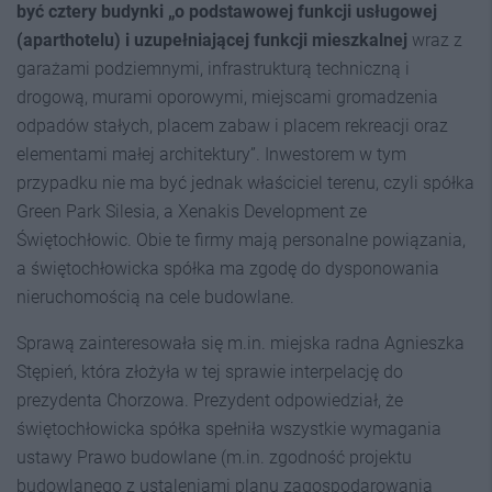
być cztery budynki „o podstawowej funkcji usługowej
(aparthotelu) i uzupełniającej funkcji mieszkalnej
wraz z
garażami podziemnymi, infrastrukturą techniczną i
drogową, murami oporowymi, miejscami gromadzenia
odpadów stałych, placem zabaw i placem rekreacji oraz
elementami małej architektury”. Inwestorem w tym
przypadku nie ma być jednak właściciel terenu, czyli spółka
Green Park Silesia, a Xenakis Development ze
Świętochłowic. Obie te firmy mają personalne powiązania,
a świętochłowicka spółka ma zgodę do dysponowania
nieruchomością na cele budowlane.
Sprawą zainteresowała się m.in. miejska radna Agnieszka
Stępień, która złożyła w tej sprawie interpelację do
prezydenta Chorzowa. Prezydent odpowiedział, że
świętochłowicka spółka spełniła wszystkie wymagania
ustawy Prawo budowlane (m.in. zgodność projektu
budowlanego z ustaleniami planu zagospodarowania