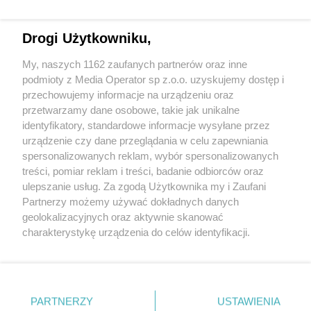
Drogi Użytkowniku,
My, naszych 1162 zaufanych partnerów oraz inne
Wydawca mediów
lokalnych
podmioty z Media Operator sp z.o.o. uzyskujemy dostęp i
przechowujemy informacje na urządzeniu oraz
przetwarzamy dane osobowe, takie jak unikalne
identyfikatory, standardowe informacje wysyłane przez
urządzenie czy dane przeglądania w celu zapewniania
spersonalizowanych reklam, wybór spersonalizowanych
Nie zapomnij
treści, pomiar reklam i treści, badanie odbiorców oraz
zapoznać się z:
polityką prywatności
regulamin korzystania z portali
ulepszanie usług. Za zgodą Użytkownika my i Zaufani
Twoje
miasto
Skontakuj się
z nami
Partnerzy możemy używać dokładnych danych
Piekary Śląskie
Kontakt
geolokalizacyjnych oraz aktywnie skanować
Chorzów
Wydawca
charakterystykę urządzenia do celów identyfikacji.
Tarnowskie Góry
Redakcja
Ruda Śląska
Newsletter
Ponieważ cenimy Twoją prywatność, prosimy o zgodę na
Świętochłowice
Reklama
korzystanie z tych technologii poprzez kliknięcie
Tychy
„Akceptuję”. Zgoda jest dobrowolna i zawsze możesz ją
Bytom
Katowice
zmienić/wycofać klikając przycisk ustawień prywatności
PARTNERZY
USTAWIENIA
Gliwice
znajdujący się w lewym dolnym rogu strony
. Niektóre