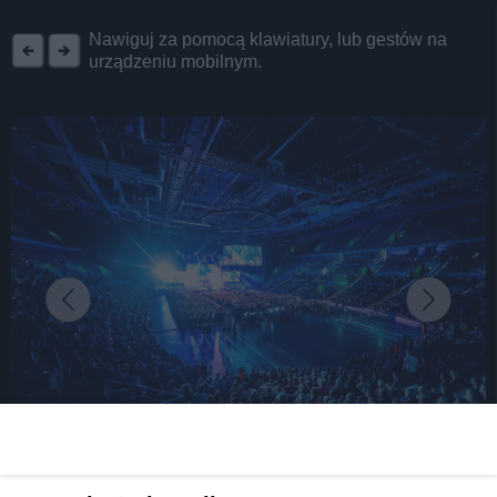
REKLAMA
Nawiguj za pomocą klawiatury, lub gestów na
urządzeniu mobilnym.
fot:
Zrozumieć Śląsk 2 – wspaniali artyści, świetne