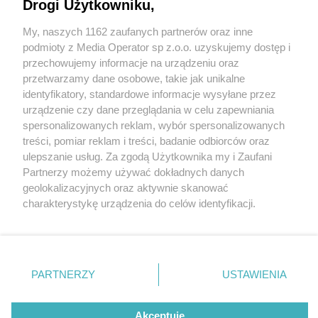
aranżacje i niezwykła oprawa wizualna. 24
Drogi Użytkowniku,
listopada, PreZero Arena w Gliwicach.
My, naszych 1162 zaufanych partnerów oraz inne
Wydawca mediów
lokalnych
podmioty z Media Operator sp z.o.o. uzyskujemy dostęp i
przechowujemy informacje na urządzeniu oraz
przetwarzamy dane osobowe, takie jak unikalne
identyfikatory, standardowe informacje wysyłane przez
urządzenie czy dane przeglądania w celu zapewniania
1 / 10
spersonalizowanych reklam, wybór spersonalizowanych
Zrozumieć Śląsk Fot
Nie zapomnij
treści, pomiar reklam i treści, badanie odbiorców oraz
zapoznać się z:
polityką prywatności
regulamin korzystania z portali
ulepszanie usług. Za zgodą Użytkownika my i Zaufani
Twoje
miasto
Skontakuj się
z nami
Radosław Kazmierczak
Partnerzy możemy używać dokładnych danych
Piekary Śląskie
Kontakt
geolokalizacyjnych oraz aktywnie skanować
Chorzów
Wydawca
charakterystykę urządzenia do celów identyfikacji.
Tarnowskie Góry
Redakcja
Ruda Śląska
Newsletter
Ponieważ cenimy Twoją prywatność, prosimy o zgodę na
Świętochłowice
Reklama
korzystanie z tych technologii poprzez kliknięcie
Tychy
„Akceptuję”. Zgoda jest dobrowolna i zawsze możesz ją
Bytom
Katowice
zmienić/wycofać klikając przycisk ustawień prywatności
REKLAMA
PARTNERZY
USTAWIENIA
Gliwice
znajdujący się w lewym dolnym rogu strony
. Niektóre
Zabrze
Zagłębie
rodzaje przetwarzania danych nie wymagają zgody
użytkownika, ale masz prawo sprzeciwić się takiemu
Akceptuję