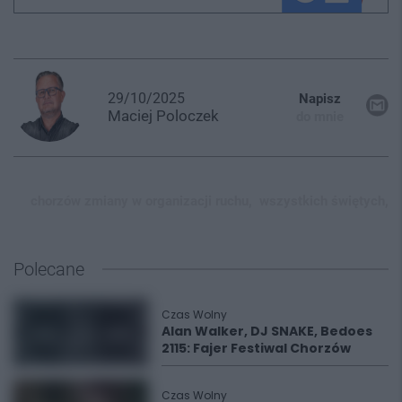
29/10/2025
Napisz
Maciej
Poloczek
do mnie
chorzów zmiany w organizacji ruchu,
wszystkich świętych,
Polecane
Czas Wolny
Alan Walker, DJ SNAKE, Bedoes
2115: Fajer Festiwal Chorzów
Czas Wolny