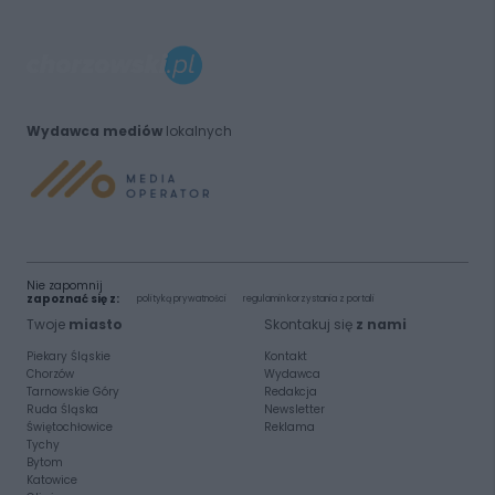
Wydawca mediów
lokalnych
Nie zapomnij
zapoznać się z:
polityką prywatności
regulamin korzystania z portali
Twoje
miasto
Skontakuj się
z nami
Piekary Śląskie
Kontakt
Chorzów
Wydawca
Tarnowskie Góry
Redakcja
Ruda Śląska
Newsletter
Świętochłowice
Reklama
Tychy
Bytom
Katowice