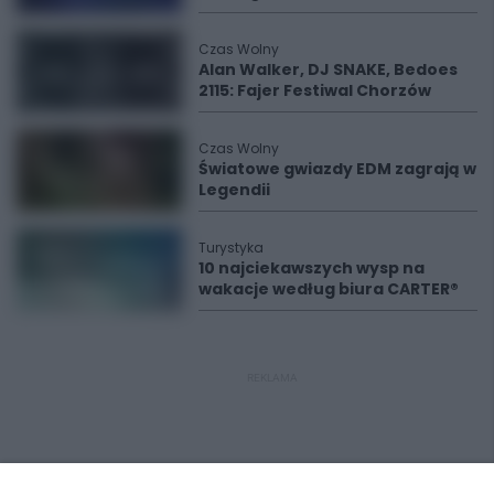
Czas Wolny
Alan Walker, DJ SNAKE, Bedoes
2115: Fajer Festiwal Chorzów
Czas Wolny
Światowe gwiazdy EDM zagrają w
Legendii
Turystyka
10 najciekawszych wysp na
wakacje według biura CARTER®
REKLAMA