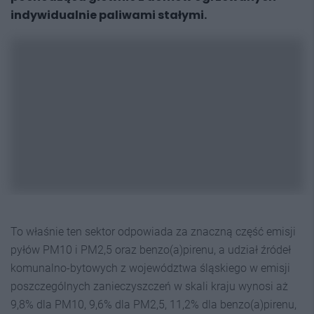
indywidualnie paliwami stałymi.
To właśnie ten sektor odpowiada za znaczną część emisji
pyłów PM10 i PM2,5 oraz benzo(a)pirenu, a udział źródeł
komunalno-bytowych z województwa śląskiego w emisji
poszczególnych zanieczyszczeń w skali kraju wynosi aż
9,8% dla PM10, 9,6% dla PM2,5, 11,2% dla benzo(a)pirenu,