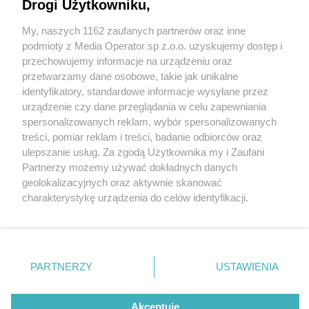
Drogi Użytkowniku,
My, naszych 1162 zaufanych partnerów oraz inne
Wydawca mediów
lokalnych
podmioty z Media Operator sp z.o.o. uzyskujemy dostęp i
przechowujemy informacje na urządzeniu oraz
przetwarzamy dane osobowe, takie jak unikalne
identyfikatory, standardowe informacje wysyłane przez
urządzenie czy dane przeglądania w celu zapewniania
2 / 0
spersonalizowanych reklam, wybór spersonalizowanych
Nie zapomnij
treści, pomiar reklam i treści, badanie odbiorców oraz
zapoznać się z:
polityką prywatności
regulamin korzystania z portali
ulepszanie usług. Za zgodą Użytkownika my i Zaufani
Twoje
miasto
Skontakuj się
z nami
Partnerzy możemy używać dokładnych danych
Piekary Śląskie
Kontakt
geolokalizacyjnych oraz aktywnie skanować
Chorzów
Wydawca
charakterystykę urządzenia do celów identyfikacji.
Tarnowskie Góry
Redakcja
Ruda Śląska
Newsletter
Ponieważ cenimy Twoją prywatność, prosimy o zgodę na
Świętochłowice
Reklama
korzystanie z tych technologii poprzez kliknięcie
Tychy
„Akceptuję”. Zgoda jest dobrowolna i zawsze możesz ją
Bytom
Katowice
zmienić/wycofać klikając przycisk ustawień prywatności
REKLAMA
PARTNERZY
USTAWIENIA
Gliwice
znajdujący się w lewym dolnym rogu strony
. Niektóre
Zabrze
Zagłębie
rodzaje przetwarzania danych nie wymagają zgody
użytkownika, ale masz prawo sprzeciwić się takiemu
Akceptuję