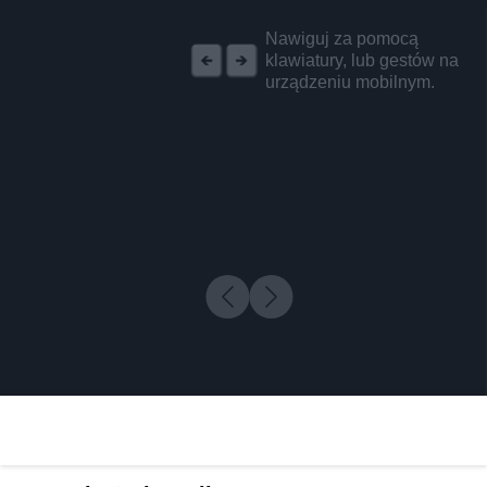
REKLAMA
Nawiguj za pomocą
klawiatury, lub gestów na
urządzeniu mobilnym.