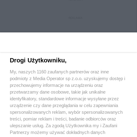
REKLAMA
Drogi Użytkowniku,
My, naszych 1160 zaufanych partnerów oraz inne
Wydawca mediów
lokalnych
podmioty z Media Operator sp z.o.o. uzyskujemy dostęp i
przechowujemy informacje na urządzeniu oraz
przetwarzamy dane osobowe, takie jak unikalne
identyfikatory, standardowe informacje wysyłane przez
urządzenie czy dane przeglądania w celu zapewniania
spersonalizowanych reklam, wybór spersonalizowanych
Nie zapomnij
treści, pomiar reklam i treści, badanie odbiorców oraz
zapoznać się z:
polityką prywatności
regulamin korzystania z portali
ulepszanie usług. Za zgodą Użytkownika my i Zaufani
Twoje
miasto
Skontakuj się
z nami
Partnerzy możemy używać dokładnych danych