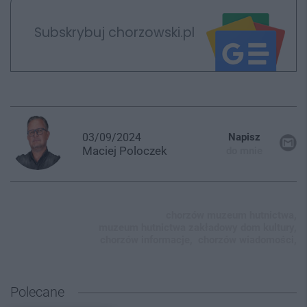
Subskrybuj chorzowski.pl
03/09/2024
Napisz
Maciej
Poloczek
do mnie
chorzów muzeum hutnictwa,
muzeum hutnictwa zakładowy dom kultury,
chorzów informacje,
chorzów wiadomości,
Polecane