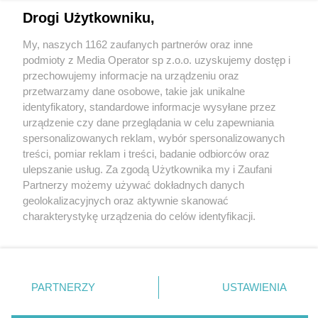
Drogi Użytkowniku,
My, naszych 1162 zaufanych partnerów oraz inne
podmioty z Media Operator sp z.o.o. uzyskujemy dostęp i
przechowujemy informacje na urządzeniu oraz
Wróć do strony głównej
przetwarzamy dane osobowe, takie jak unikalne
identyfikatory, standardowe informacje wysyłane przez
ślązag.pl
urządzenie czy dane przeglądania w celu zapewniania
spersonalizowanych reklam, wybór spersonalizowanych
treści, pomiar reklam i treści, badanie odbiorców oraz
0
%
ulepszanie usług. Za zgodą Użytkownika my i Zaufani
Partnerzy możemy używać dokładnych danych
geolokalizacyjnych oraz aktywnie skanować
charakterystykę urządzenia do celów identyfikacji.
Ponieważ cenimy Twoją prywatność, prosimy o zgodę na
korzystanie z tych technologii poprzez kliknięcie
„Akceptuję”. Zgoda jest dobrowolna i zawsze możesz ją
zmienić/wycofać klikając przycisk ustawień prywatności
PARTNERZY
USTAWIENIA
znajdujący się w lewym dolnym rogu strony
. Niektóre
rodzaje przetwarzania danych nie wymagają zgody