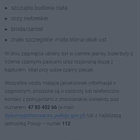
szczupła budowa ciała
oczy niebieskie
broda/zarost
znaki szczególne: mała blizna obok ust
W dniu zaginięcia ubrany był w ciemne jeansy, białe buty z
trzema czarnymi paskami oraz rozpinaną bluzę z
kapturem. Miał przy sobie czarny plecak.
Wszystkie osoby mające jakiekolwiek informacje o
zaginionym, proszone są o osobisty lub telefoniczny
kontakt z policjantami z chorzowskiej komendy pod
numerem:
47 85 452 66
(e-mail:
dyzurny@chorzow.ka.policja.gov.pl
) lub z najbliższą
jednostką Policji – numer
112
.