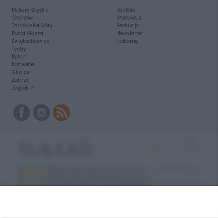
Piekary Śląskie
Kontakt
Chorzów
Wydawca
Tarnowskie Góry
Redakcja
Ruda Śląska
Newsletter
Świętochłowice
Reklama
Tychy
Bytom
Katowice
Gliwice
Zabrze
Zagłębie