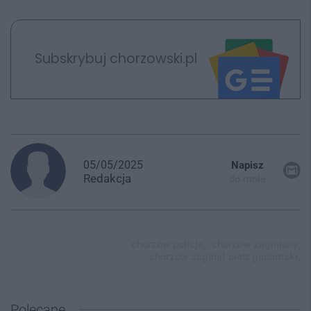
Subskrybuj chorzowski.pl
05/05/2025
Napisz
Redakcja
do mnie
chorzów policja,
chorzów zaginiony,
chorzów zaginął piotr gadomski,
Polecane