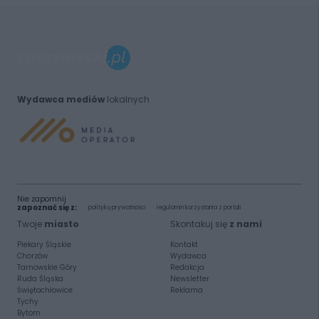
Wydawca mediów
lokalnych
Nie zapomnij
zapoznać się z:
polityką prywatności
regulamin korzystania z portali
Twoje
miasto
Skontakuj się
z nami
Piekary Śląskie
Kontakt
Chorzów
Wydawca
Tarnowskie Góry
Redakcja
Ruda Śląska
Newsletter
Świętochłowice
Reklama
Tychy
Bytom