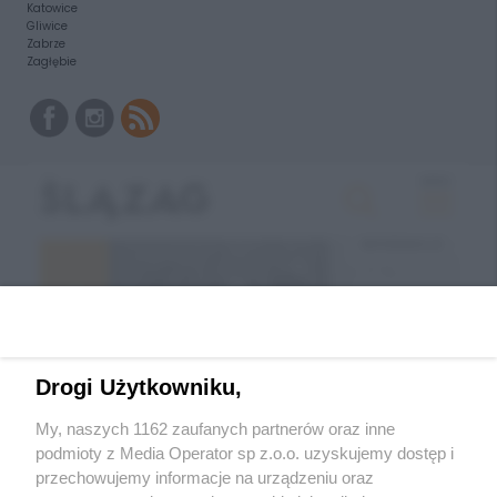
Katowice
Gliwice
Zabrze
Zagłębie
Drogi Użytkowniku,
My, naszych 1162 zaufanych partnerów oraz inne
podmioty z Media Operator sp z.o.o. uzyskujemy dostęp i
przechowujemy informacje na urządzeniu oraz