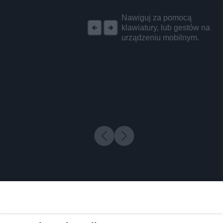
REKLAMA
Nawiguj za pomocą
klawiatury, lub gestów na
urządzeniu mobilnym.