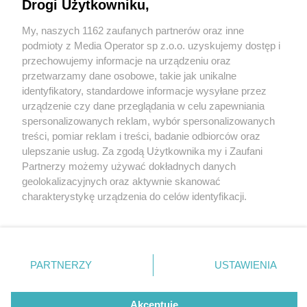
Drogi Użytkowniku,
My, naszych 1162 zaufanych partnerów oraz inne
Wydawca mediów
lokalnych
podmioty z Media Operator sp z.o.o. uzyskujemy dostęp i
przechowujemy informacje na urządzeniu oraz
przetwarzamy dane osobowe, takie jak unikalne
identyfikatory, standardowe informacje wysyłane przez
urządzenie czy dane przeglądania w celu zapewniania
3 / 0
spersonalizowanych reklam, wybór spersonalizowanych
Nie zapomnij
treści, pomiar reklam i treści, badanie odbiorców oraz
zapoznać się z:
polityką prywatności
regulamin korzystania z portali
ulepszanie usług. Za zgodą Użytkownika my i Zaufani
Twoje
miasto
Skontakuj się
z nami
Partnerzy możemy używać dokładnych danych
Piekary Śląskie
Kontakt
geolokalizacyjnych oraz aktywnie skanować
Chorzów
Wydawca
charakterystykę urządzenia do celów identyfikacji.
Tarnowskie Góry
Redakcja
Ruda Śląska
Newsletter
Ponieważ cenimy Twoją prywatność, prosimy o zgodę na
Świętochłowice
Reklama
korzystanie z tych technologii poprzez kliknięcie
Tychy
„Akceptuję”. Zgoda jest dobrowolna i zawsze możesz ją
Bytom
Katowice
zmienić/wycofać klikając przycisk ustawień prywatności
REKLAMA
PARTNERZY
USTAWIENIA
Gliwice
znajdujący się w lewym dolnym rogu strony
. Niektóre
Zabrze
Zagłębie
rodzaje przetwarzania danych nie wymagają zgody
użytkownika, ale masz prawo sprzeciwić się takiemu
Akceptuję