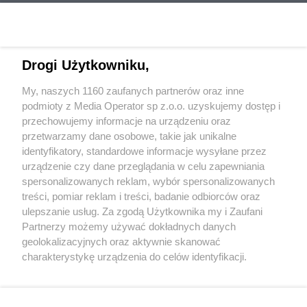
Drogi Użytkowniku,
My, naszych 1160 zaufanych partnerów oraz inne
Wydawca mediów
lokalnych
podmioty z Media Operator sp z.o.o. uzyskujemy dostęp i
przechowujemy informacje na urządzeniu oraz
przetwarzamy dane osobowe, takie jak unikalne
identyfikatory, standardowe informacje wysyłane przez
urządzenie czy dane przeglądania w celu zapewniania
spersonalizowanych reklam, wybór spersonalizowanych
Nie zapomnij
treści, pomiar reklam i treści, badanie odbiorców oraz
zapoznać się z:
polityką prywatności
regulamin korzystania z portali
ulepszanie usług. Za zgodą Użytkownika my i Zaufani
Twoje
miasto
Skontakuj się
z nami
Partnerzy możemy używać dokładnych danych
Piekary Śląskie
Kontakt
geolokalizacyjnych oraz aktywnie skanować
Chorzów
Wydawca
charakterystykę urządzenia do celów identyfikacji.
Tarnowskie Góry
Redakcja
Ruda Śląska
Newsletter
Ponieważ cenimy Twoją prywatność, prosimy o zgodę na
Świętochłowice
Reklama
korzystanie z tych technologii poprzez kliknięcie
Tychy
„Akceptuję”. Zgoda jest dobrowolna i zawsze możesz ją
Bytom