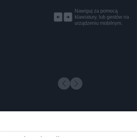
REKLAMA
Nawiguj za pomocą
klawiatury, lub gestów na
urządzeniu mobilnym.