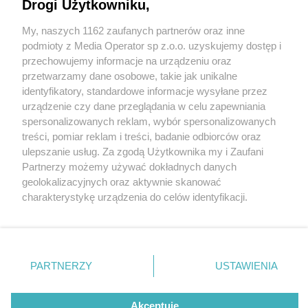
Drogi Użytkowniku,
My, naszych 1162 zaufanych partnerów oraz inne
Wydawca mediów
lokalnych
podmioty z Media Operator sp z.o.o. uzyskujemy dostęp i
przechowujemy informacje na urządzeniu oraz
przetwarzamy dane osobowe, takie jak unikalne
identyfikatory, standardowe informacje wysyłane przez
urządzenie czy dane przeglądania w celu zapewniania
1 / 0
spersonalizowanych reklam, wybór spersonalizowanych
Nie zapomnij
treści, pomiar reklam i treści, badanie odbiorców oraz
zapoznać się z:
polityką prywatności
regulamin korzystania z portali
ulepszanie usług. Za zgodą Użytkownika my i Zaufani
Twoje
miasto
Skontakuj się
z nami
Partnerzy możemy używać dokładnych danych
Piekary Śląskie
Kontakt
geolokalizacyjnych oraz aktywnie skanować
Chorzów
Wydawca
charakterystykę urządzenia do celów identyfikacji.
Tarnowskie Góry
Redakcja
Ruda Śląska
Newsletter
Ponieważ cenimy Twoją prywatność, prosimy o zgodę na
Świętochłowice
Reklama
korzystanie z tych technologii poprzez kliknięcie
Tychy
„Akceptuję”. Zgoda jest dobrowolna i zawsze możesz ją
Bytom
Katowice
zmienić/wycofać klikając przycisk ustawień prywatności
REKLAMA
PARTNERZY
USTAWIENIA
Gliwice
znajdujący się w lewym dolnym rogu strony
. Niektóre
Zabrze
Zagłębie
rodzaje przetwarzania danych nie wymagają zgody
użytkownika, ale masz prawo sprzeciwić się takiemu
Akceptuję